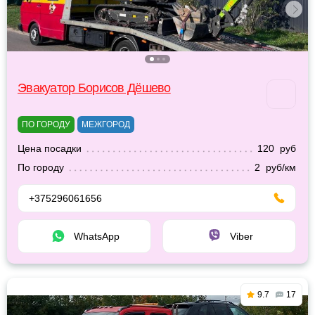
Эвакуатор Борисов Дёшево
ПО ГОРОДУ
МЕЖГОРОД
Цена посадки
120 руб
По городу
2 руб/км
+375296061656
WhatsApp
Viber
9.7
17