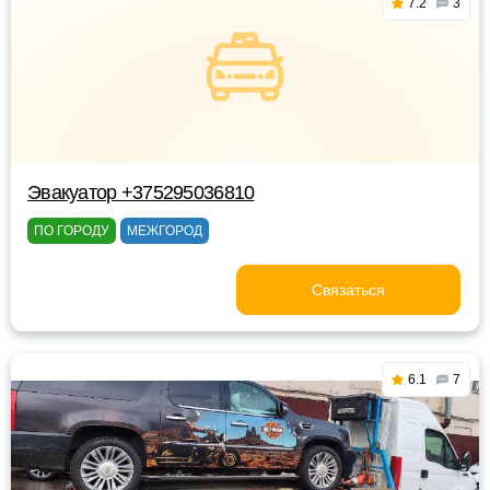
7.2
3
Эвакуатор +375295036810
ПО ГОРОДУ
МЕЖГОРОД
Связаться
6.1
7