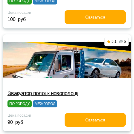
ПО ГОРОДУ
МЕЖГОРОД
Цена посадки
Связаться
100 руб
5.1
5
Эвакуатор полоцк новополоцк
ПО ГОРОДУ
МЕЖГОРОД
Цена посадки
Связаться
90 руб