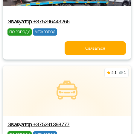
Эвакуатор +375296443266
ПО ГОРОДУ
МЕЖГОРОД
Связаться
5.1
1
Эвакуатор +375291398777