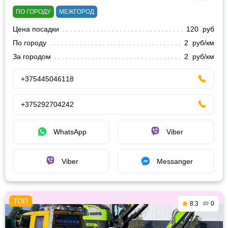
ПО ГОРОДУ
МЕЖГОРОД
Цена посадки
120 руб
По городу
2 руб/км
За городом
2 руб/км
+375445046118
+375292704242
WhatsApp
Viber
Viber
Messanger
8.3
0