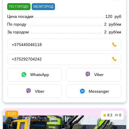
ПО ГОРОДУ
МЕЖГОРОД
Цена посадки
120 руб
По городу
2 руб/км
За городом
2 руб/км
+375445046118
+375292704242
WhatsApp
Viber
Viber
Messanger
8.3
0