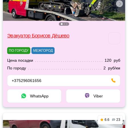
Эвакуатор Борисов Дёшево
ПО ГОРОДУ
МЕЖГОРОД
Цена посадки
120 руб
По городу
2 руб/км
+375296061656
WhatsApp
Viber
6.6
23