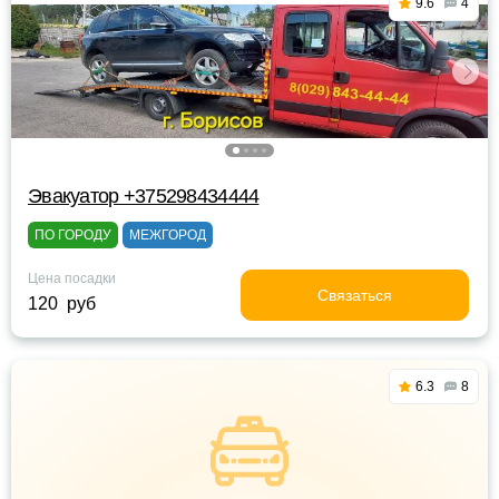
9.6
4
Эвакуатор +375298434444
ПО ГОРОДУ
МЕЖГОРОД
Цена посадки
Связаться
120 руб
6.3
8