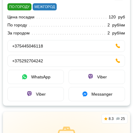
ПО ГОРОДУ
МЕЖГОРОД
Цена посадки
120 руб
По городу
2 руб/км
За городом
2 руб/км
+375445046118
+375292704242
WhatsApp
Viber
Viber
Messanger
8.3
25