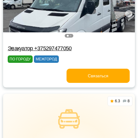
Эвакуатор +375297477050
ПО ГОРОДУ
МЕЖГОРОД
Связаться
6.3
8