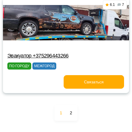
6.1
7
Эвакуатор +375296443266
ПО ГОРОДУ
МЕЖГОРОД
Связаться
1
2