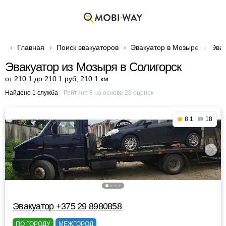
Главная
Поиск эвакуаторов
Эвакуатор в Мозыре
Эвак
Эвакуатор из Мозыря в Солигорск
от 210.1 до 210.1 руб
,
210.1 км
Найдено 1 служба
Рейтинг:
8
на основе
26
оценок
8.1
18
Эвакуатор +375 29 8980858
ПО ГОРОДУ
МЕЖГОРОД