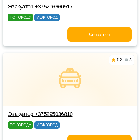
Эвакуатор +375296660517
ПО ГОРОДУ
МЕЖГОРОД
Связаться
7.2
3
Эвакуатор +375295036810
ПО ГОРОДУ
МЕЖГОРОД