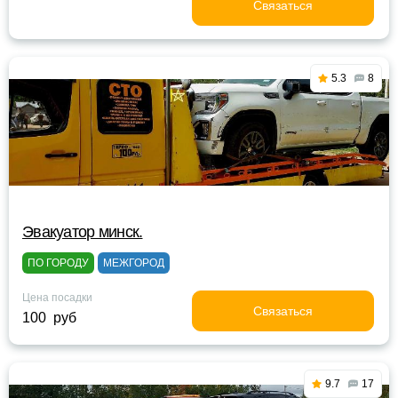
Связаться
5.3
8
Эвакуатор минск.
ПО ГОРОДУ
МЕЖГОРОД
Цена посадки
Связаться
100 руб
9.7
17