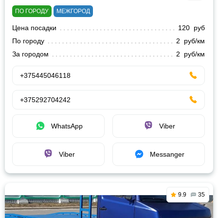
ПО ГОРОДУ
МЕЖГОРОД
Цена посадки
120 руб
По городу
2 руб/км
За городом
2 руб/км
+375445046118
+375292704242
WhatsApp
Viber
Viber
Messanger
9.9
35