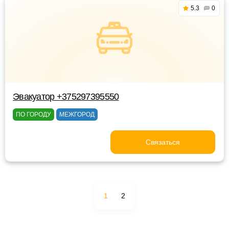
5.3
0
Эвакуатор +375297395550
ПО ГОРОДУ
МЕЖГОРОД
Связаться
1
2