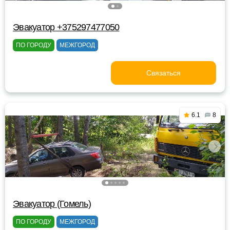
Эвакуатор +375297477050
ПО ГОРОДУ
МЕЖГОРОД
Связаться
6.1
8
Эвакуатор (Гомель)
ПО ГОРОДУ
МЕЖГОРОД