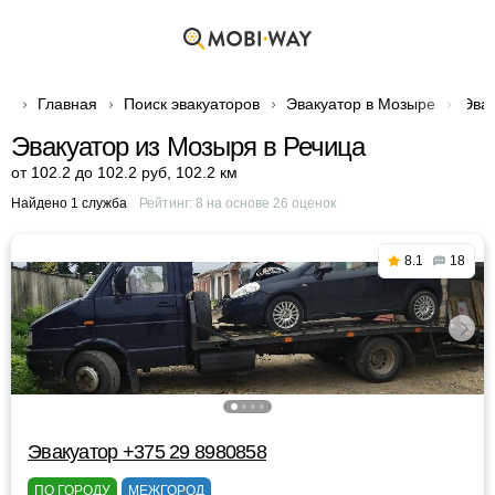
Главная
Поиск эвакуаторов
Эвакуатор в Мозыре
Эвак
Эвакуатор из Мозыря в Речица
от 102.2 до 102.2 руб
,
102.2 км
Найдено 1 служба
Рейтинг:
8
на основе
26
оценок
8.1
18
Эвакуатор +375 29 8980858
ПО ГОРОДУ
МЕЖГОРОД