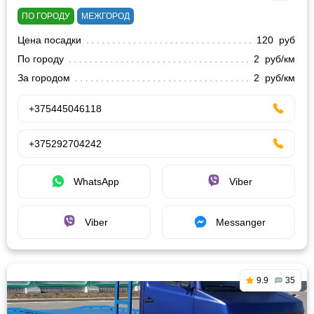
ПО ГОРОДУ
МЕЖГОРОД
Цена посадки
120 руб
По городу
2 руб/км
За городом
2 руб/км
+375445046118
+375292704242
WhatsApp
Viber
Viber
Messanger
9.9
35