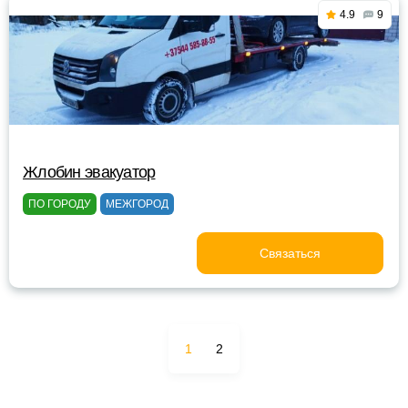
4.9
9
Жлобин эвакуатор
ПО ГОРОДУ
МЕЖГОРОД
Связаться
1
2