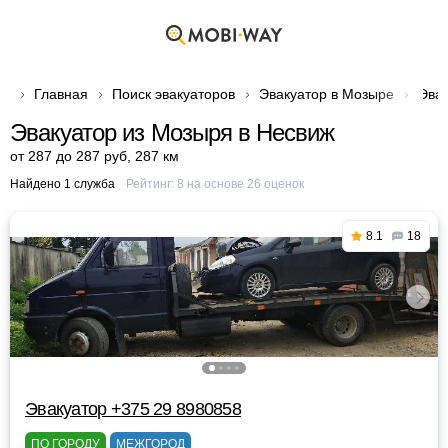
Главная
Поиск эвакуаторов
Эвакуатор в Мозыре
Эвак
Эвакуатор из Мозыря в Несвиж
от 287 до 287 руб
,
287 км
Найдено 1 служба
Рейтинг:
8
на основе
26
оценок
8.1
18
Эвакуатор +375 29 8980858
ПО ГОРОДУ
МЕЖГОРОД