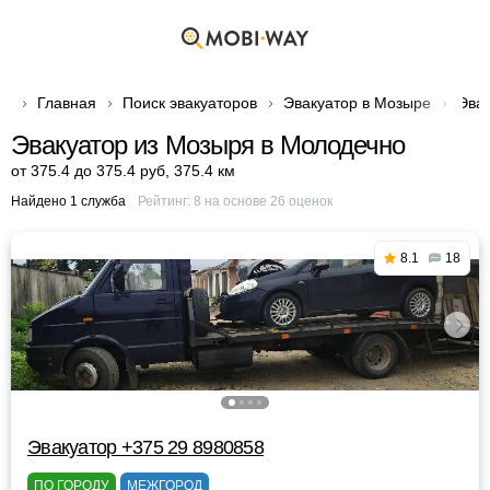
Главная
Поиск эвакуаторов
Эвакуатор в Мозыре
Эвак
Эвакуатор из Мозыря в Молодечно
от 375.4 до 375.4 руб
,
375.4 км
Найдено 1 служба
Рейтинг:
8
на основе
26
оценок
8.1
18
Эвакуатор +375 29 8980858
ПО ГОРОДУ
МЕЖГОРОД