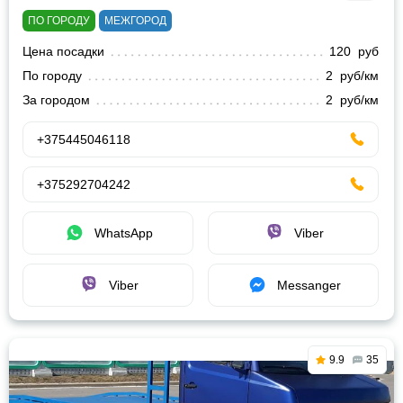
ПО ГОРОДУ
МЕЖГОРОД
Цена посадки
120 руб
По городу
2 руб/км
За городом
2 руб/км
+375445046118
+375292704242
WhatsApp
Viber
Viber
Messanger
9.9
35