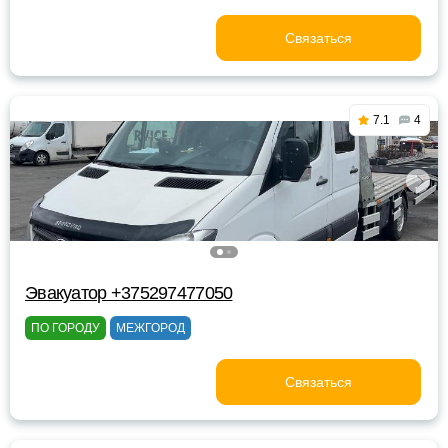
Связаться
7.1
4
Эвакуатор +375297477050
ПО ГОРОДУ
МЕЖГОРОД
Связаться