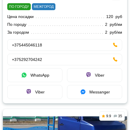
ПО ГОРОДУ
МЕЖГОРОД
Цена посадки
120 руб
По городу
2 руб/км
За городом
2 руб/км
+375445046118
+375292704242
WhatsApp
Viber
Viber
Messanger
9.9
35