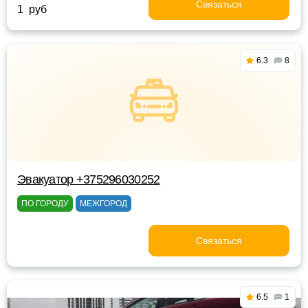
Связаться
1 руб
6.3
8
Эвакуатор +375296030252
ПО ГОРОДУ
МЕЖГОРОД
Связаться
6.5
1