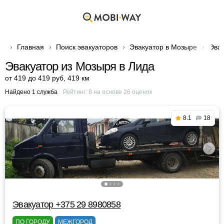
Главная
Поиск эвакуаторов
Эвакуатор в Мозыре
Эвак
Эвакуатор из Мозыря в Лида
от 419 до 419 руб
,
419 км
Найдено 1 служба
Рейтинг:
8
на основе
26
оценок
8.1
18
Эвакуатор +375 29 8980858
ПО ГОРОДУ
МЕЖГОРОД