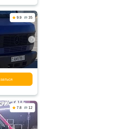
9.9
35
заться
7.8
12