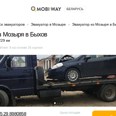
БЕЛАРУСЬ
ск эвакуаторов
Эвакуатор в Мозыре
Эвакуатор из Мозыря в Б
з Мозыря в Быхов
229 км
йтинг:
8
на основе
26
оценок
Цена посадки
5 29 8980858