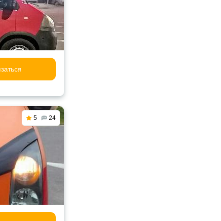
заться
5
24