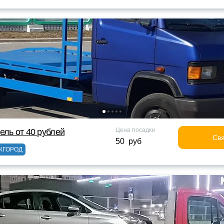
Цена посадки
ель от 40 рублей
Свя
50 руб
ЖГОРОД