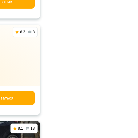
заться
6.3
8
заться
8.1
18