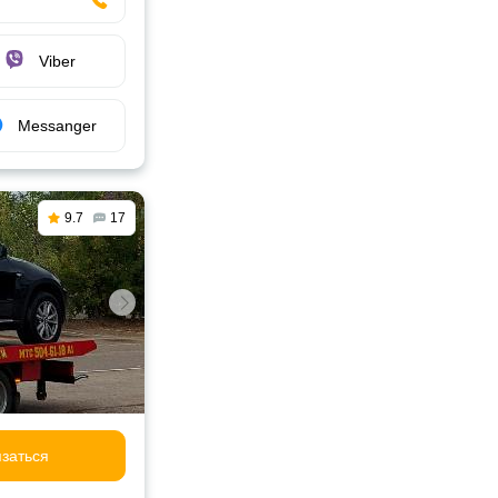
Viber
Messanger
9.7
17
заться