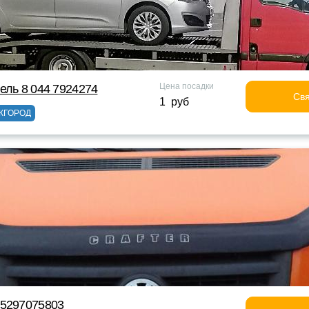
Цена посадки
ель 8 044 7924274
Свя
1 руб
ЖГОРОД
75297075803