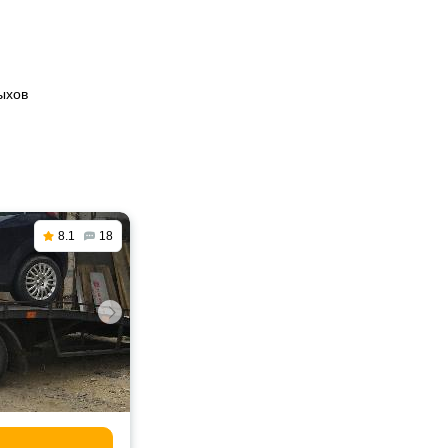
ыхов
8.1
18