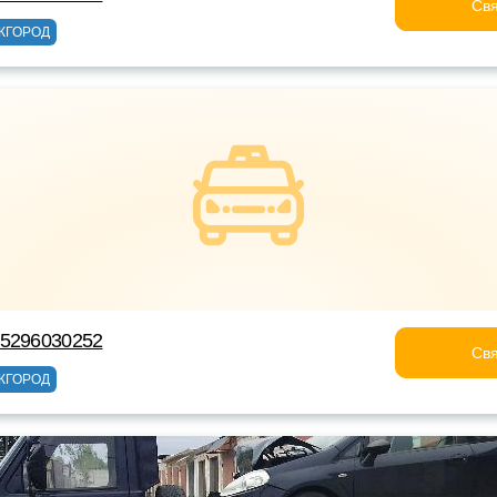
Свя
ЖГОРОД
75296030252
Свя
ЖГОРОД