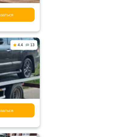
заться
4.4
13
заться