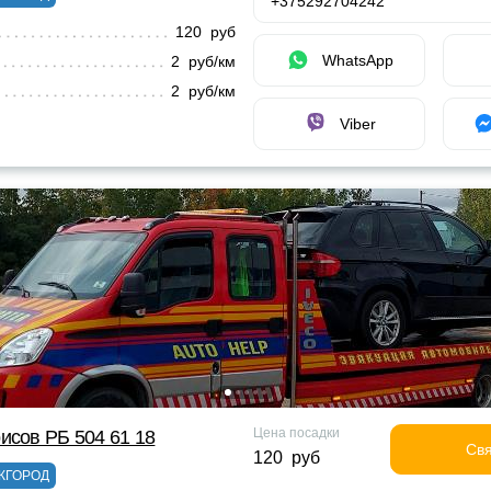
+375292704242
120 руб
WhatsApp
2 руб/км
2 руб/км
Viber
Цена посадки
исов РБ 504 61 18
Свя
120 руб
ЖГОРОД