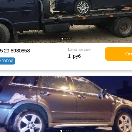
Цена посадки
5 29 8980858
Свя
1 руб
ЖГОРОД