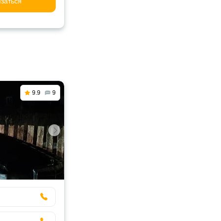
заться
9.9
9