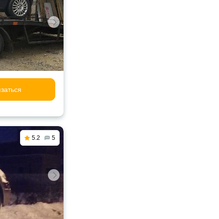
заться
5.2
5