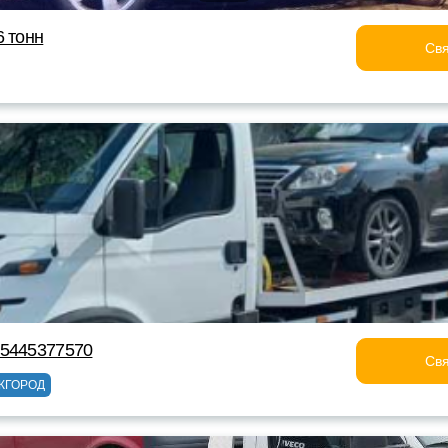
6 тонн
Свя
75445377570
Свя
ЖГОРОД