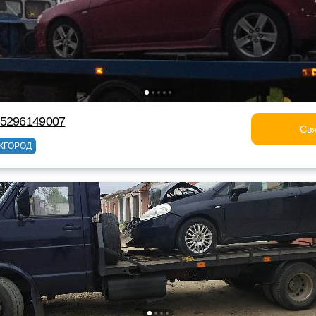
75296149007
Свя
ЖГОРОД