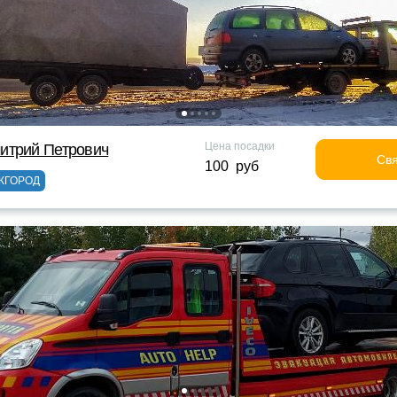
Цена посадки
итрий Петрович
Свя
100 руб
ЖГОРОД