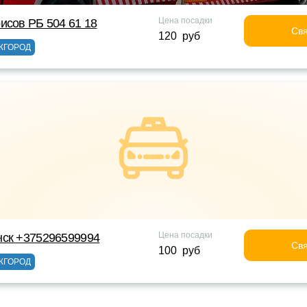
Цена посадки
исов РБ 504 61 18
Свя
120 руб
ЖГОРОД
Цена посадки
нск +375296599994
Свя
100 руб
ЖГОРОД