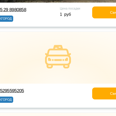
Цена посадки
5 29 8980858
Свя
1 руб
ЖГОРОД
75295595205
Свя
ЖГОРОД