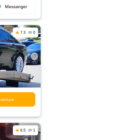
Messanger
7.3
0
заться
6.5
1