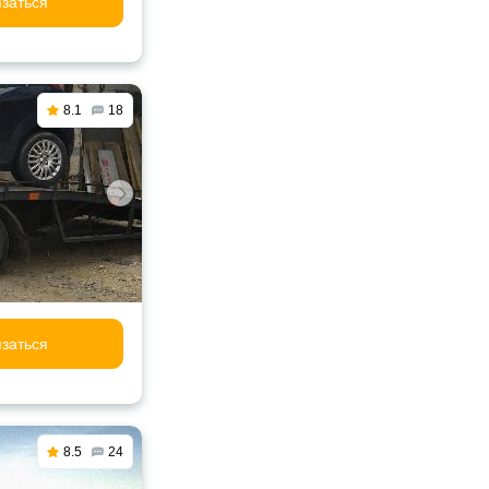
заться
8.1
18
заться
8.5
24