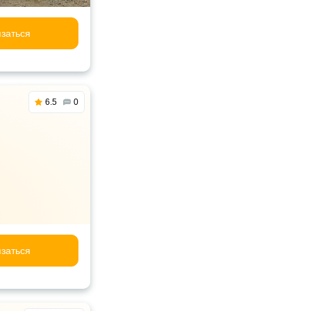
заться
6.5
0
заться