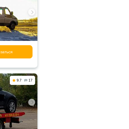
заться
9.7
17