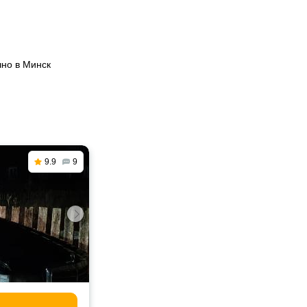
чно в Минск
9.9
9