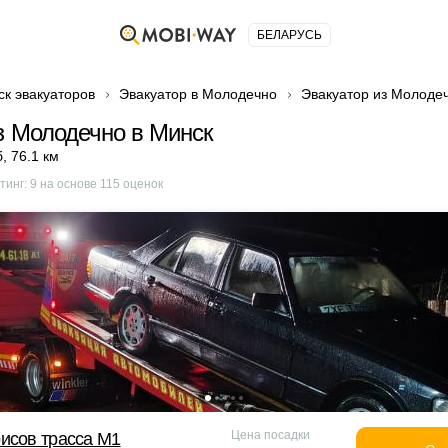
БЕЛАРУСЬ
ск эвакуаторов
Эвакуатор в Молодечно
Эвакуатор из Молоде
з Молодечно в Минск
б
,
76.1 км
тинг:
9
на основе
115
оценок
Цена посадки
исов трасса М1