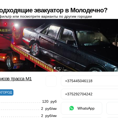
одходящие эвакуатор в Молодечно?
фильтр или посмотрите варианты по другим городам
исов трасса М1
+375445046118
ЖГОРОД
+375292704242
120 руб
WhatsApp
2 руб/км
2 руб/км