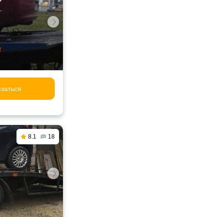
заться
8.1
18