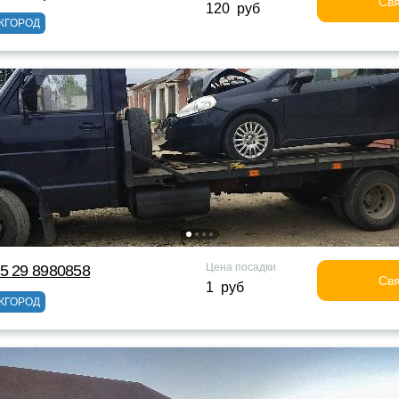
Свя
120 руб
ЖГОРОД
Цена посадки
5 29 8980858
Свя
1 руб
ЖГОРОД