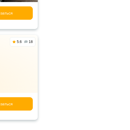
заться
5.6
18
заться