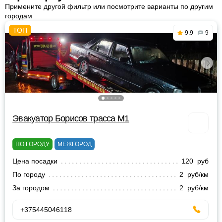
Примените другой фильтр или посмотрите варианты по другим
городам
9.9
9
Эвакуатор Борисов трасса М1
ПО ГОРОДУ
МЕЖГОРОД
Цена посадки
120 руб
По городу
2 руб/км
За городом
2 руб/км
+375445046118