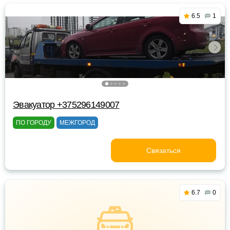
6.5
1
Эвакуатор +375296149007
ПО ГОРОДУ
МЕЖГОРОД
Связаться
6.7
0