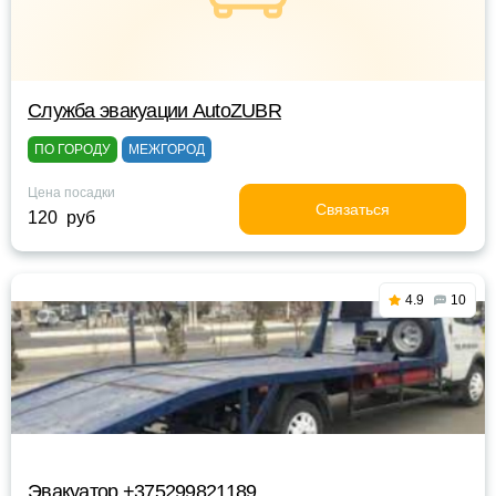
Служба эвакуации AutoZUBR
ПО ГОРОДУ
МЕЖГОРОД
Цена посадки
Связаться
120 руб
4.9
10
Эвакуатор +375299821189