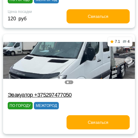
Цена посадки
Связаться
120 руб
7.1
4
Эвакуатор +375297477050
ПО ГОРОДУ
МЕЖГОРОД
Связаться