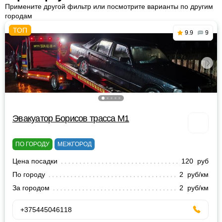
Примените другой фильтр или посмотрите варианты по другим
городам
9.9
9
Эвакуатор Борисов трасса М1
ПО ГОРОДУ
МЕЖГОРОД
Цена посадки
120 руб
По городу
2 руб/км
За городом
2 руб/км
+375445046118