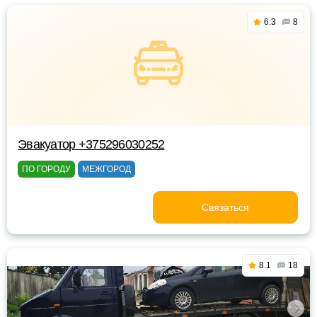
6.3
8
Эвакуатор +375296030252
ПО ГОРОДУ
МЕЖГОРОД
Связаться
8.1
18