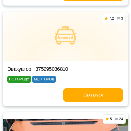
7.2
3
Эвакуатор +375295036810
ПО ГОРОДУ
МЕЖГОРОД
Связаться
5
24