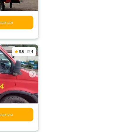
заться
9.6
4
заться