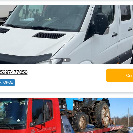
75297477050
Свя
ЖГОРОД