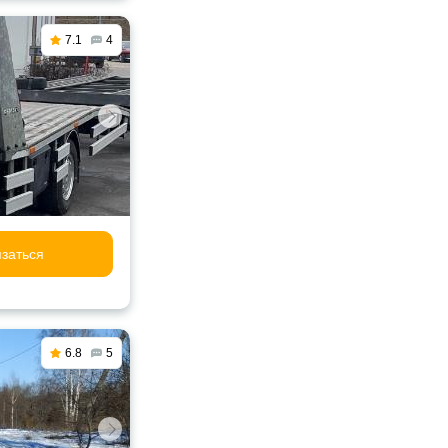
7.1
4
заться
6.8
5