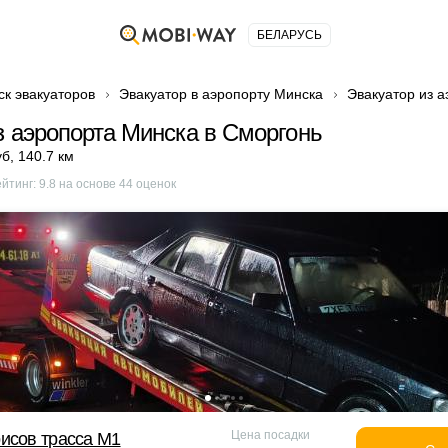
БЕЛАРУСЬ
ск эвакуаторов
Эвакуатор в аэропорту Минска
Эвакуатор из 
з аэропорта Минска в Сморгонь
уб
,
140.7 км
ейтинг:
9.8
на основе
44
оценок
Цена посадки
исов трасса М1