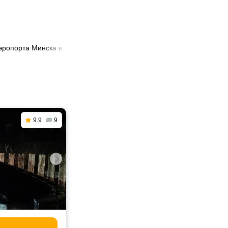
аэропорта Минска в Сморгонь
9.9
9