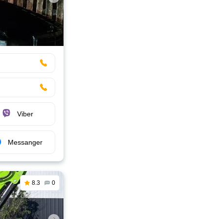
Viber
Messanger
8.3
0