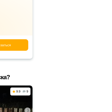
заться
ска?
9.9
9