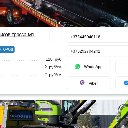
исов трасса М1
+375445046118
ЖГОРОД
+375292704242
120 руб
WhatsApp
2 руб/км
2 руб/км
Viber