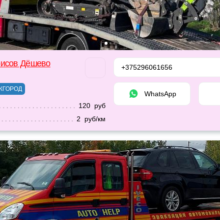
рисов Дёшево
+375296061656
ЖГОРОД
WhatsApp
120 руб
2 руб/км