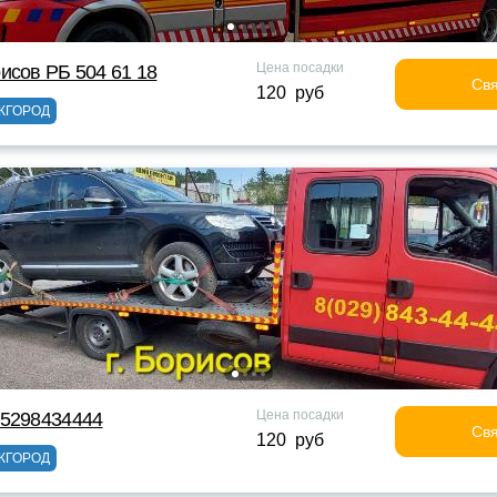
Цена посадки
исов РБ 504 61 18
Свя
120 руб
ЖГОРОД
Цена посадки
75298434444
Свя
120 руб
ЖГОРОД