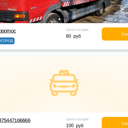
Цена посадки
topomoc
Свя
80 руб
ЖГОРОД
Цена посадки
375447166666
Свя
100 руб