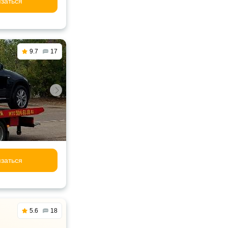
заться
9.7
17
заться
5.6
18