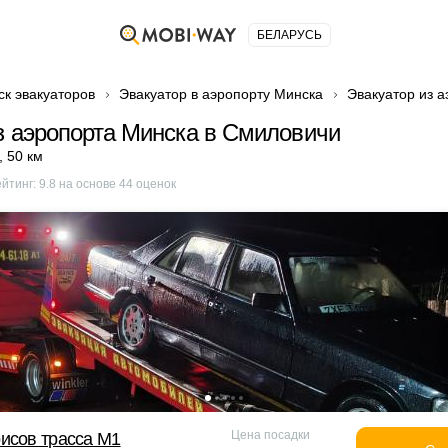
БЕЛАРУСЬ
ск эвакуаторов
Эвакуатор в аэропорту Минска
Эвакуатор из 
з аэропорта Минска в Смиловичи
,
50 км
ейтинг:
9.8
на основе
44
оценок
Цена посадки
исов трасса М1