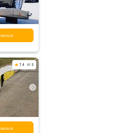
заться
7.4
3
заться