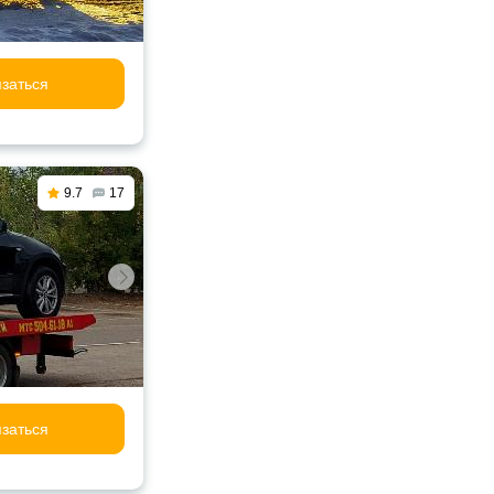
заться
9.7
17
заться