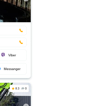
Viber
Messanger
8.3
0