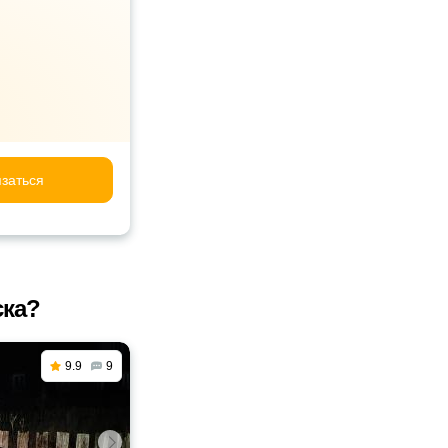
заться
ска?
9.9
9