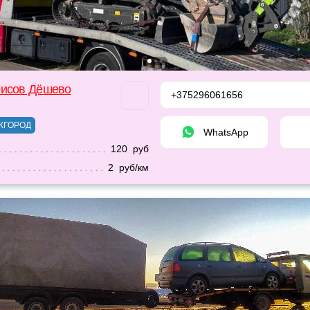
рисов Дёшево
+375296061656
ЖГОРОД
WhatsApp
120 руб
2 руб/км