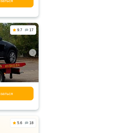
заться
9.7
17
заться
5.6
18