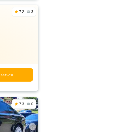
7.2
3
заться
7.3
0