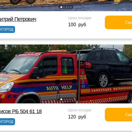
Цена посадки
итрий Петрович
Свя
100 руб
ЖГОРОД
Цена посадки
исов РБ 504 61 18
Свя
120 руб
ЖГОРОД