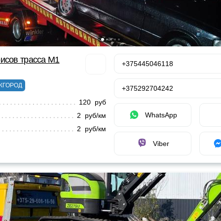
исов трасса М1
+375445046118
ЖГОРОД
+375292704242
120 руб
WhatsApp
2 руб/км
2 руб/км
Viber