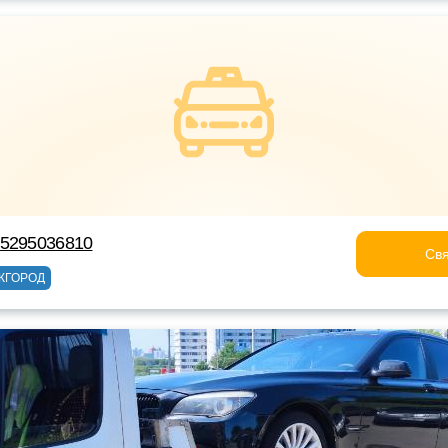
75295036810
Свя
ЖГОРОД