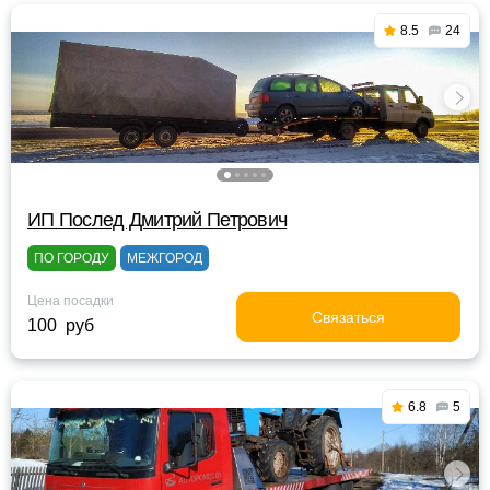
8.5
24
ИП Послед Дмитрий Петрович
ПО ГОРОДУ
МЕЖГОРОД
Цена посадки
Связаться
100 руб
6.8
5