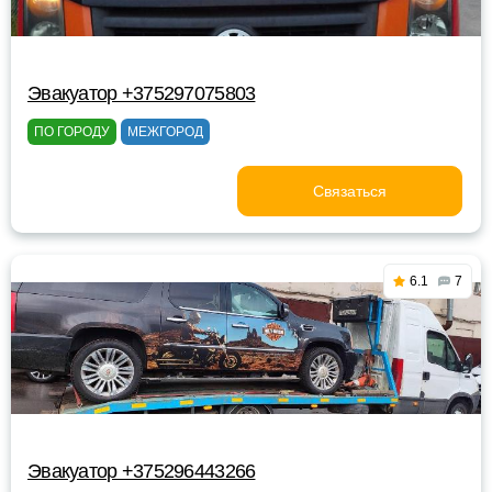
Эвакуатор +375297075803
ПО ГОРОДУ
МЕЖГОРОД
Связаться
6.1
7
Эвакуатор +375296443266