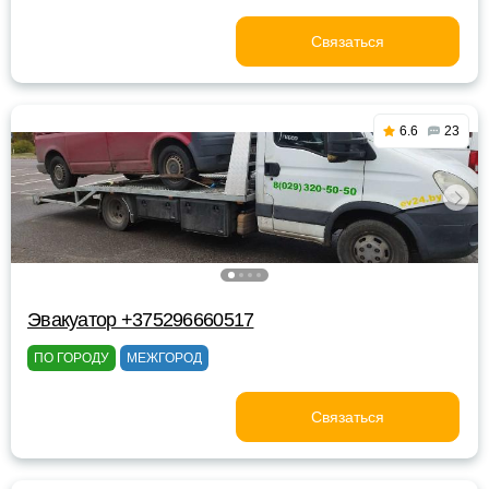
Связаться
6.6
23
Эвакуатор +375296660517
ПО ГОРОДУ
МЕЖГОРОД
Связаться