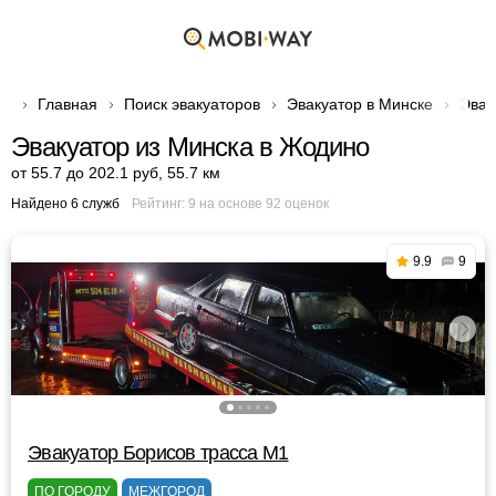
Главная
Поиск эвакуаторов
Эвакуатор в Минске
Эвак
Эвакуатор из Минска в Жодино
от 55.7 до 202.1 руб
,
55.7 км
Найдено 6 служб
Рейтинг:
9
на основе
92
оценок
9.9
9
Эвакуатор Борисов трасса М1
ПО ГОРОДУ
МЕЖГОРОД