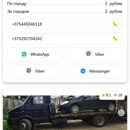
По городу
2 руб/км
За городом
2 руб/км
+375445046118
+375292704242
WhatsApp
Viber
Viber
Messanger
8.1
18