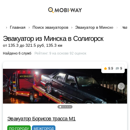
Главная
Поиск эвакуаторов
Эвакуатор в Минске
Эвак
Эвакуатор из Минска в Солигорск
от 135.3 до 321.5 руб
,
135.3 км
Найдено 6 служб
Рейтинг:
9
на основе
92
оценок
9.9
9
Эвакуатор Борисов трасса М1
ПО ГОРОДУ
МЕЖГОРОД