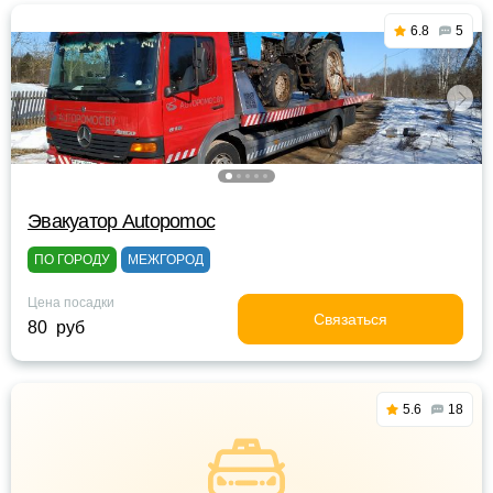
6.8
5
Эвакуатор Autopomoc
ПО ГОРОДУ
МЕЖГОРОД
Цена посадки
Связаться
80 руб
5.6
18