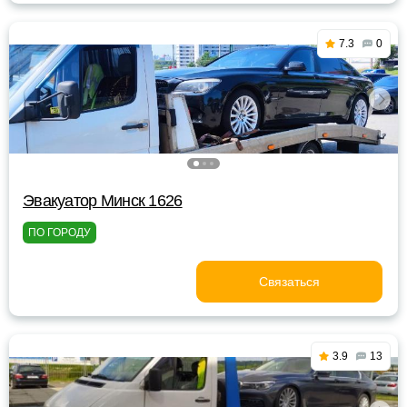
7.3
0
Эвакуатор Минск 1626
ПО ГОРОДУ
Связаться
3.9
13