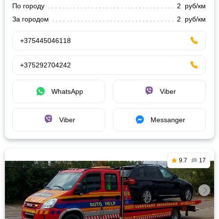
По городу
2 руб/км
За городом
2 руб/км
+375445046118
+375292704242
WhatsApp
Viber
Viber
Messanger
9.7
17