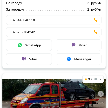
По городу
2 руб/км
За городом
2 руб/км
+375445046118
+375292704242
WhatsApp
Viber
Viber
Messanger
9.7
17