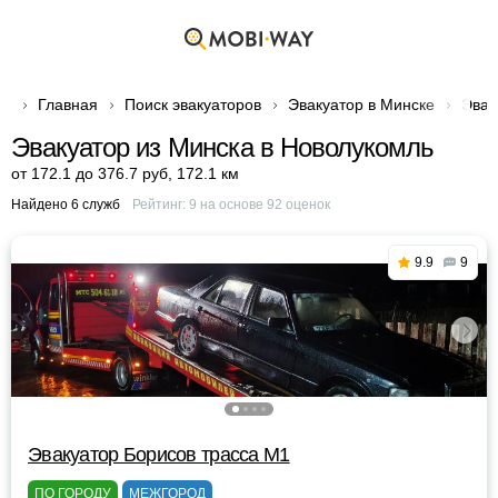
Главная
Поиск эвакуаторов
Эвакуатор в Минске
Эвак
Эвакуатор из Минска в Новолукомль
от 172.1 до 376.7 руб
,
172.1 км
Найдено 6 служб
Рейтинг:
9
на основе
92
оценок
9.9
9
Эвакуатор Борисов трасса М1
ПО ГОРОДУ
МЕЖГОРОД