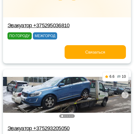
Эвакуатор +375295036810
ПО ГОРОДУ
МЕЖГОРОД
Связаться
6.6
10
Эвакуатор +375293205050