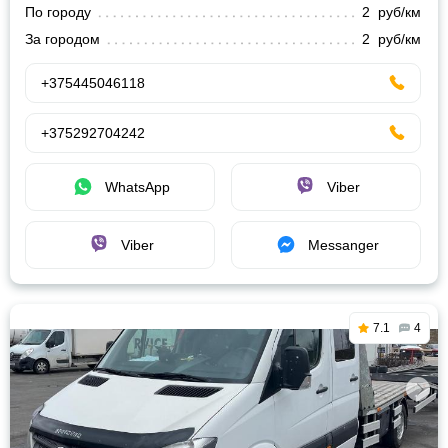
По городу
2 руб/км
За городом
2 руб/км
+375445046118
+375292704242
WhatsApp
Viber
Viber
Messanger
7.1
4