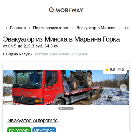
Главная
Поиск эвакуаторов
Эвакуатор в Минске
Эвак
Эвакуатор из Минска в Марьина Горка
от 64.5 до 215.3 руб
,
64.5 км
Найдено 6 служб
Рейтинг:
9
на основе
92
оценок
6.8
5
Эвакуатор Autopomoc
ПО ГОРОДУ
МЕЖГОРОД