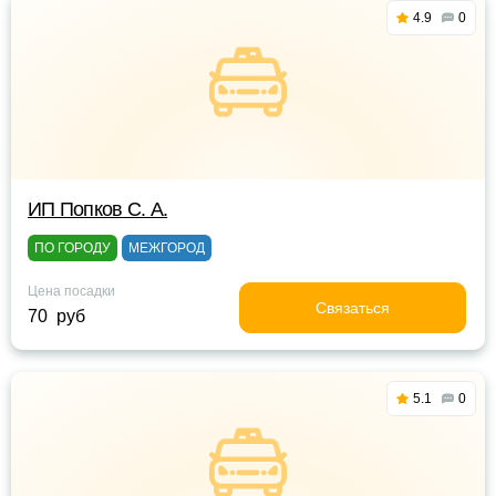
4.9
0
ИП Попков С. А.
ПО ГОРОДУ
МЕЖГОРОД
Цена посадки
Связаться
70 руб
5.1
0