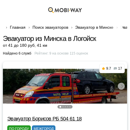
Главная
Поиск эвакуаторов
Эвакуатор в Минске
Эвак
Эвакуатор из Минска в Логойск
от 41 до 180 руб
,
41 км
Найдено 6 служб
Рейтинг:
9
на основе
115
оценок
9.7
17
Эвакуатор Борисов РБ 504 61 18
ПО ГОРОДУ
МЕЖГОРОД