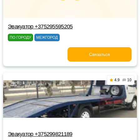
Эвакуатор +375295595205
ПО ГОРОДУ
МЕЖГОРОД
Связаться
4.9
10
Эвакуатор +375299821189