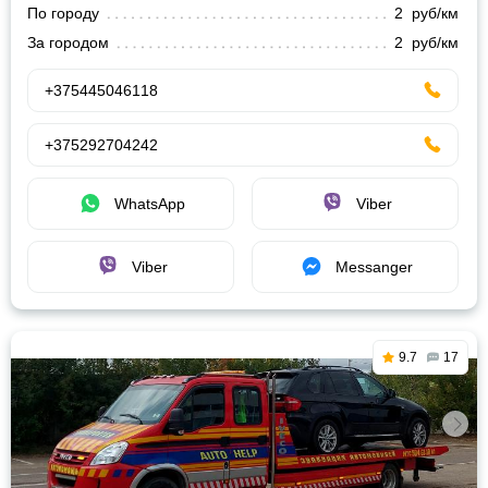
По городу
2 руб/км
За городом
2 руб/км
+375445046118
+375292704242
WhatsApp
Viber
Viber
Messanger
9.7
17