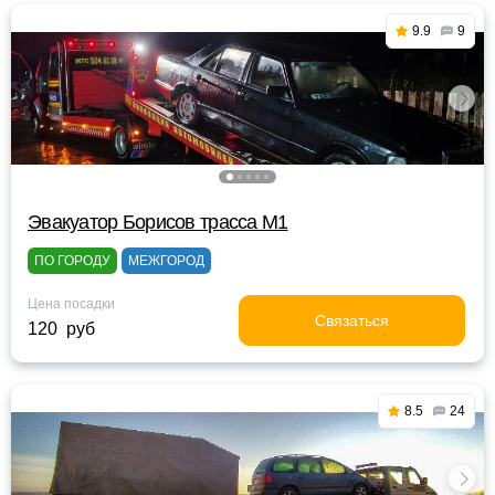
9.9
9
Эвакуатор Борисов трасса М1
ПО ГОРОДУ
МЕЖГОРОД
Цена посадки
Связаться
120 руб
8.5
24