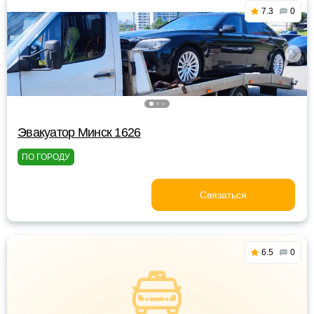
7.3
0
Эвакуатор Минск 1626
ПО ГОРОДУ
Связаться
6.5
0