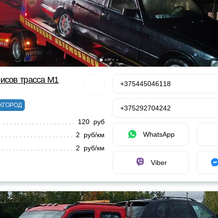
исов трасса М1
+375445046118
ЖГОРОД
+375292704242
120 руб
WhatsApp
2 руб/км
2 руб/км
Viber