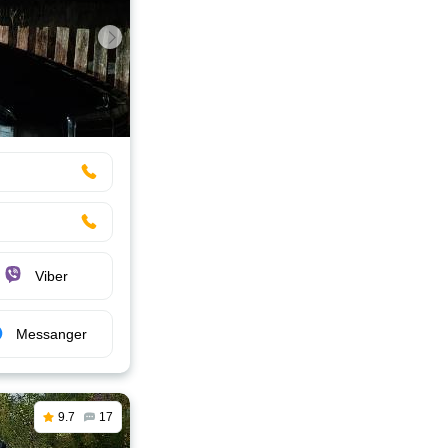
Viber
Messanger
9.7
17