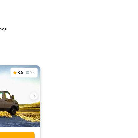
ыхов
8.5
24