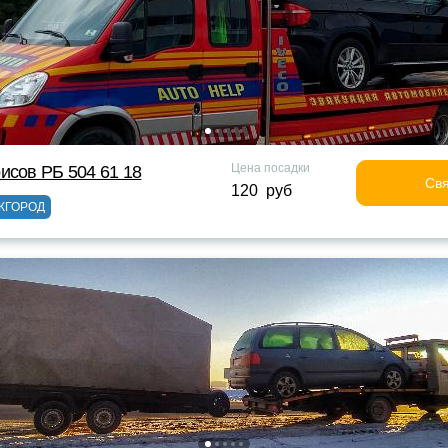
Цена посадки
исов РБ 504 61 18
Свя
120 руб
ЖГОРОД