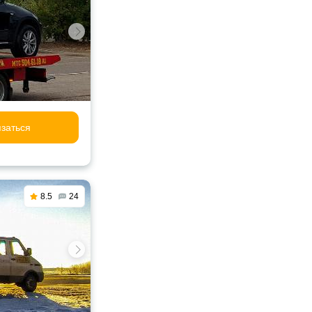
заться
8.5
24