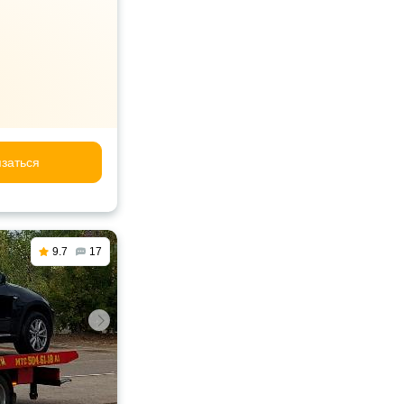
заться
9.7
17