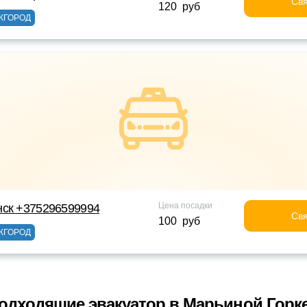
Свя
120 руб
ЖГОРОД
Цена посадки
нск +375296599994
Свя
100 руб
ЖГОРОД
одходящие эвакуатор в Марьиной Горк