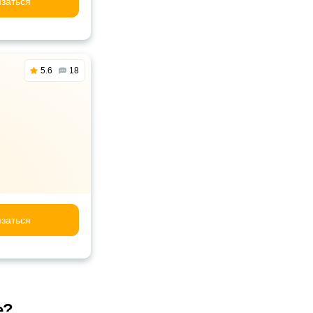
заться
5.6
18
заться
е?