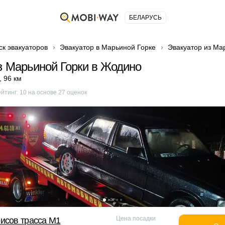
БЕЛАРУСЬ
ск эвакуаторов
Эвакуатор в Марьиной Горке
Эвакуатор из Ма
з Марьиной Горки в Жодино
,
96 км
ейтинг:
10
на основе
27
оценок
Цена посадки
исов трасса М1