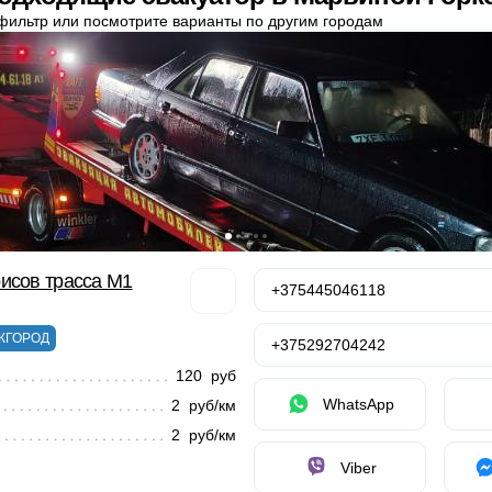
фильтр или посмотрите варианты по другим городам
исов трасса М1
+375445046118
ЖГОРОД
+375292704242
120 руб
WhatsApp
2 руб/км
2 руб/км
Viber