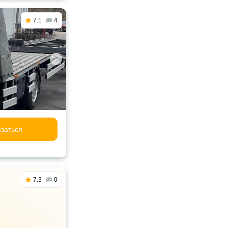
7.1
4
заться
7.3
0