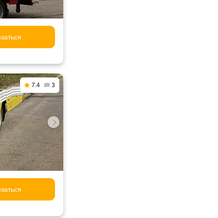
заться
7.4
3
заться