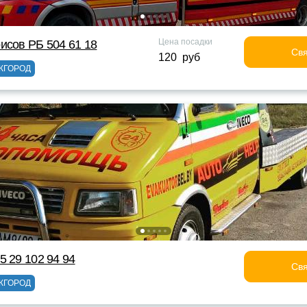
Цена посадки
исов РБ 504 61 18
Свя
120 руб
ЖГОРОД
5 29 102 94 94
Свя
ЖГОРОД