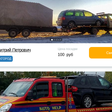
Цена посадки
итрий Петрович
Свя
100 руб
ЖГОРОД