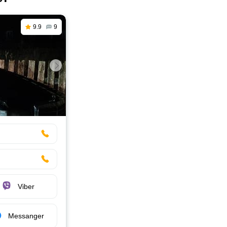
9.9
9
Viber
Messanger