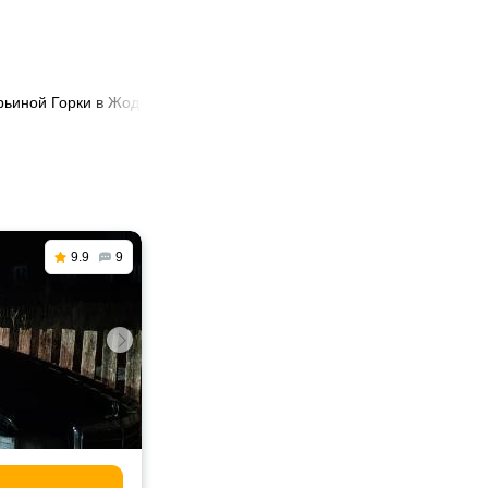
рьиной Горки в Жодино
9.9
9