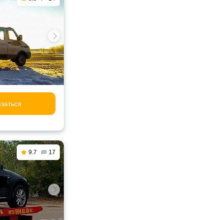
заться
9.7
17