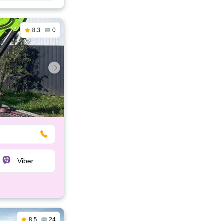
8.3
0
Viber
8.5
24