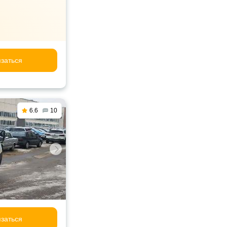
заться
6.6
10
заться