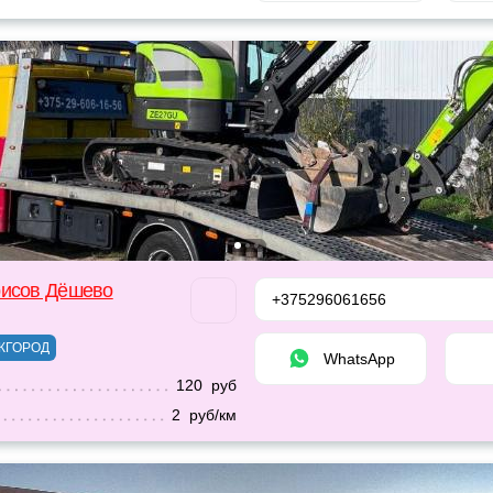
рисов Дёшево
+375296061656
ЖГОРОД
WhatsApp
120 руб
2 руб/км