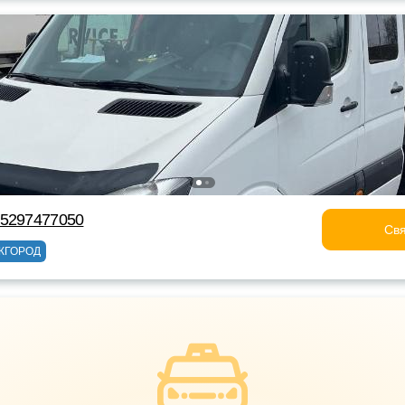
75297477050
Свя
ЖГОРОД