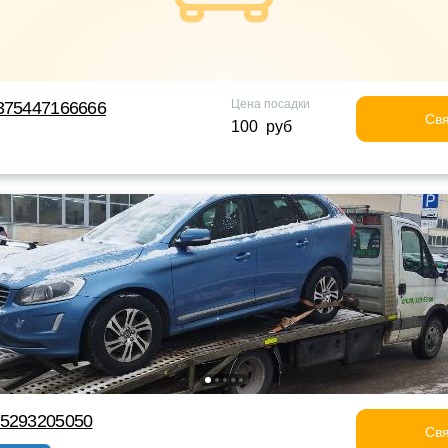
Цена посадки
375447166666
Свя
100 руб
75293205050
Свя