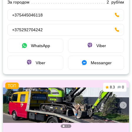
За городом
2 руб/км
+375445046118
+375292704242
WhatsApp
Viber
Viber
Messanger
8.3
0