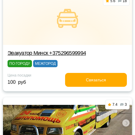
5.6
18
Эвакуатор Минск +375296599994
ПО ГОРОДУ
МЕЖГОРОД
Цена посадки
Связаться
100 руб
7.4
3