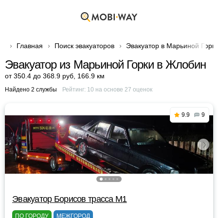
Главная
Поиск эвакуаторов
Эвакуатор в Марьиной Горк
Эвакуатор из Марьиной Горки в Жлобин
от 350.4 до 368.9 руб
,
166.9 км
Найдено 2 службы
Рейтинг:
10
на основе
27
оценок
9.9
9
Эвакуатор Борисов трасса М1
ПО ГОРОДУ
МЕЖГОРОД