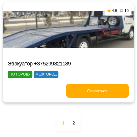
4.9
10
Эвакуатор +375299821189
ПО ГОРОДУ
МЕЖГОРОД
Связаться
1
2