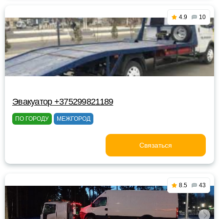
4.9
10
Эвакуатор +375299821189
ПО ГОРОДУ
МЕЖГОРОД
Связаться
8.5
43