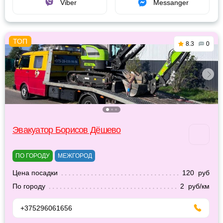
Viber
Messanger
8.3
0
Эвакуатор Борисов Дёшево
ПО ГОРОДУ
МЕЖГОРОД
Цена посадки
120 руб
По городу
2 руб/км
+375296061656