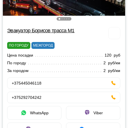
Эвакуатор Борисов трасса М1
ПО ГОРОДУ
МЕЖГОРОД
Цена посадки
120 руб
По городу
2 руб/км
За городом
2 руб/км
+375445046118
+375292704242
WhatsApp
Viber