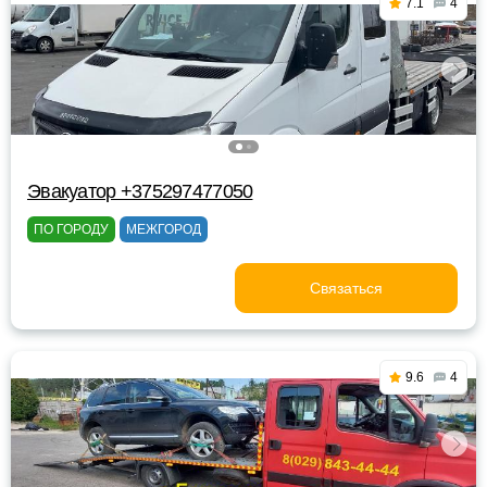
7.1
4
Эвакуатор +375297477050
ПО ГОРОДУ
МЕЖГОРОД
Связаться
9.6
4