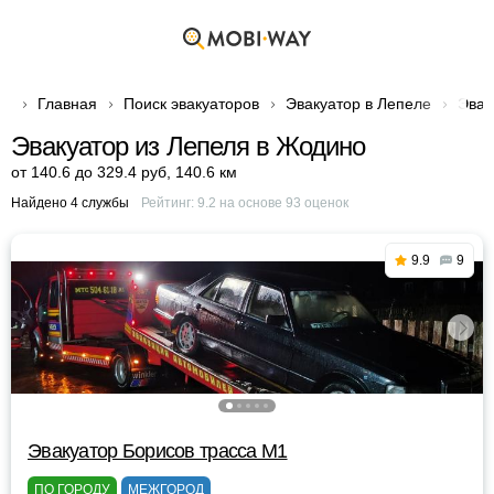
Главная
Поиск эвакуаторов
Эвакуатор в Лепеле
Эвак
Эвакуатор из Лепеля в Жодино
от 140.6 до 329.4 руб
,
140.6 км
Найдено 4 службы
Рейтинг:
9.2
на основе
93
оценок
9.9
9
Эвакуатор Борисов трасса М1
ПО ГОРОДУ
МЕЖГОРОД