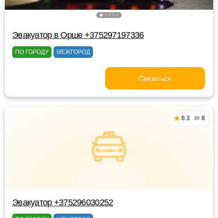
Эвакуатор в Орше +375297197336
ПО ГОРОДУ
МЕЖГОРОД
Связаться
6.3
8
Эвакуатор +375296030252