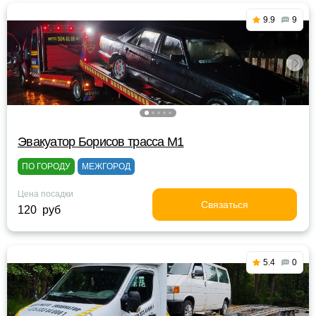
9.9
9
Эвакуатор Борисов трасса М1
ПО ГОРОДУ
МЕЖГОРОД
Цена посадки
Связаться
120 руб
5.4
0