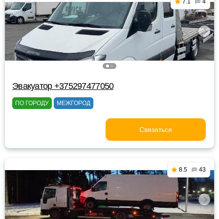
7.1
4
Эвакуатор +375297477050
ПО ГОРОДУ
МЕЖГОРОД
Связаться
8.5
43