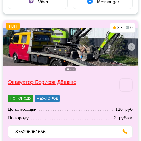
Viber
Messanger
8.3
0
Эвакуатор Борисов Дёшево
ПО ГОРОДУ
МЕЖГОРОД
Цена посадки
120 руб
По городу
2 руб/км
+375296061656