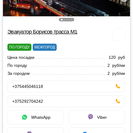
Эвакуатор Борисов трасса М1
ПО ГОРОДУ
МЕЖГОРОД
Цена посадки
120 руб
По городу
2 руб/км
За городом
2 руб/км
+375445046118
+375292704242
WhatsApp
Viber