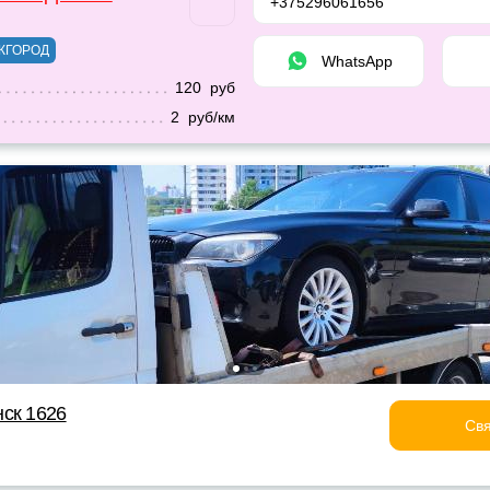
+375296061656
ЖГОРОД
WhatsApp
120 руб
2 руб/км
ск 1626
Свя