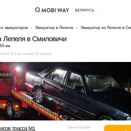
БЕЛАРУСЬ
ск эвакуаторов
Эвакуатор в Лепеле
Эвакуатор из Лепеля в С
з Лепеля в Смиловичи
50 км
ейтинг:
9.2
на основе
93
оценок
Цена посадки
исов трасса М1