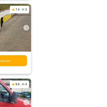
7.4
3
заться
9.6
4