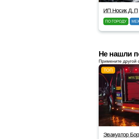
ИП Носик Д. П
ПО ГОРОДУ
МЕ
Не нашли п
Примените другой 
Эвакуатор Бор