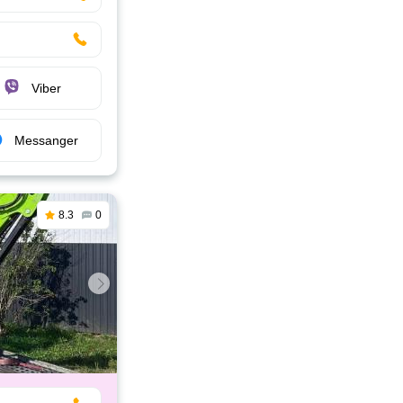
Viber
Messanger
8.3
0