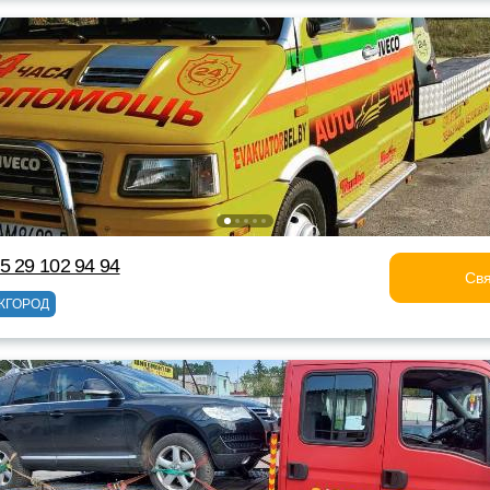
5 29 102 94 94
Свя
ЖГОРОД