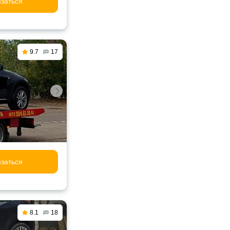
заться
9.7
17
заться
8.1
18