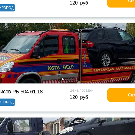
Свя
120 руб
ЖГОРОД
Цена посадки
исов РБ 504 61 18
Свя
120 руб
ЖГОРОД