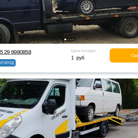
Цена посадки
5 29 8980858
Свя
1 руб
ЖГОРОД