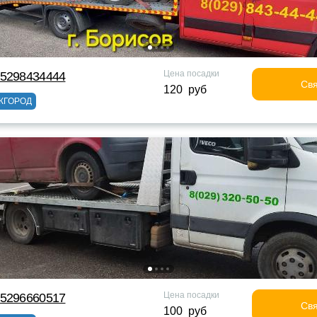
Цена посадки
75298434444
Свя
120 руб
ЖГОРОД
Цена посадки
75296660517
Свя
100 руб