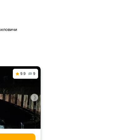
миловичи
9.9
9