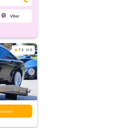
Viber
7.3
0
заться