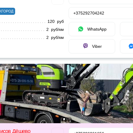
ЖГОРОД
+375292704242
120 руб
WhatsApp
2 руб/км
2 руб/км
Viber
рисов Дёшево