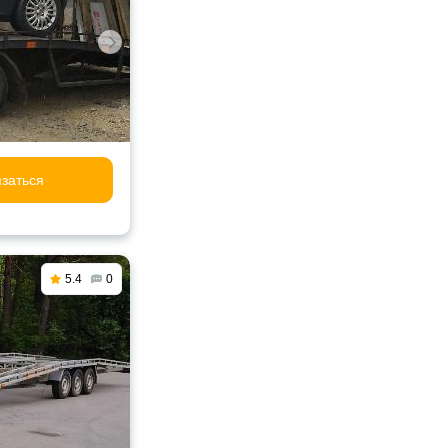
заться
5.4
0