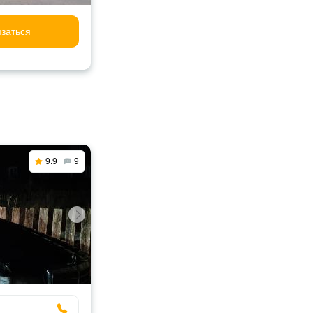
заться
9.9
9