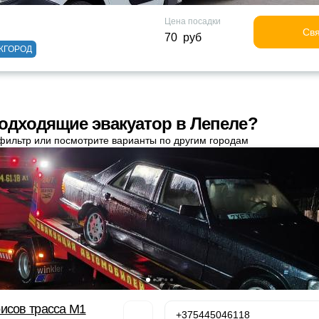
Цена посадки
Свя
70 руб
ЖГОРОД
одходящие эвакуатор в Лепеле?
фильтр или посмотрите варианты по другим городам
исов трасса М1
+375445046118