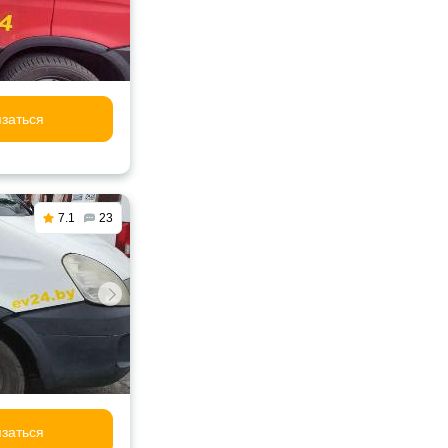
заться
7.1
23
заться