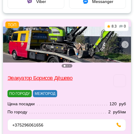
Viber
Messanger
8.3
0
Эвакуатор Борисов Дёшево
ПО ГОРОДУ
МЕЖГОРОД
Цена посадки
120 руб
По городу
2 руб/км
+375296061656