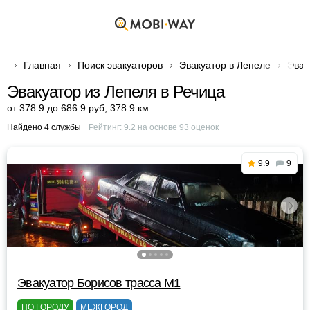
Главная
Поиск эвакуаторов
Эвакуатор в Лепеле
Эвак
Эвакуатор из Лепеля в Речица
от 378.9 до 686.9 руб
,
378.9 км
Найдено 4 службы
Рейтинг:
9.2
на основе
93
оценок
9.9
9
Эвакуатор Борисов трасса М1
ПО ГОРОДУ
МЕЖГОРОД