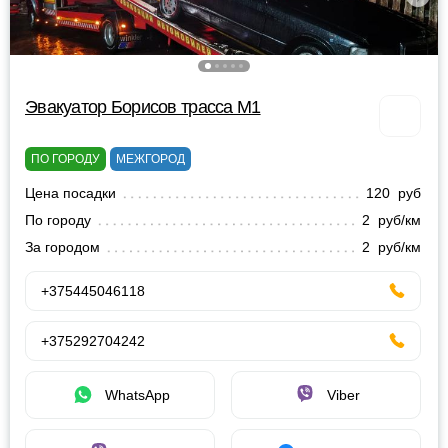
Эвакуатор Борисов трасса М1
ПО ГОРОДУ
МЕЖГОРОД
Цена посадки
120 руб
По городу
2 руб/км
За городом
2 руб/км
+375445046118
+375292704242
WhatsApp
Viber