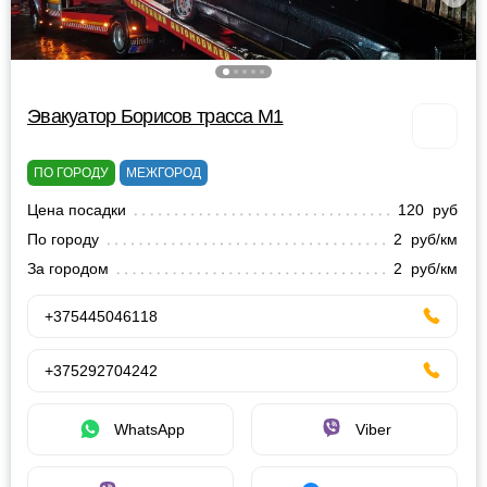
Эвакуатор Борисов трасса М1
ПО ГОРОДУ
МЕЖГОРОД
Цена посадки
120 руб
По городу
2 руб/км
За городом
2 руб/км
+375445046118
+375292704242
WhatsApp
Viber