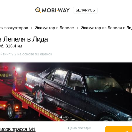
БЕЛАРУСЬ
ск эвакуаторов
Эвакуатор в Лепеле
Эвакуатор из Лепеля в Ли
з Лепеля в Лида
уб
,
316.4 км
ейтинг:
9.2
на основе
93
оценок
Цена посадки
исов трасса М1