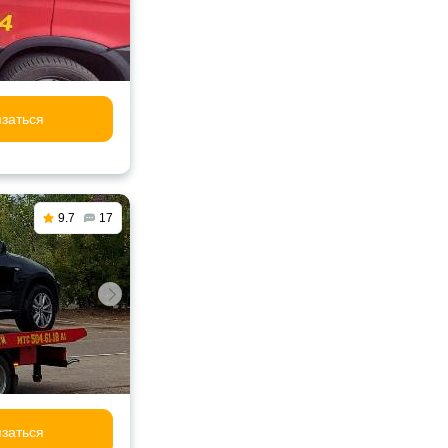
заться
9.7
17
заться