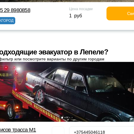
Цена посадки
5 29 8980858
Свя
1 руб
ЖГОРОД
одходящие эвакуатор в Лепеле?
фильтр или посмотрите варианты по другим городам
исов трасса М1
+375445046118