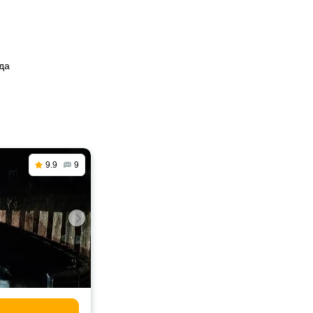
да
9.9
9