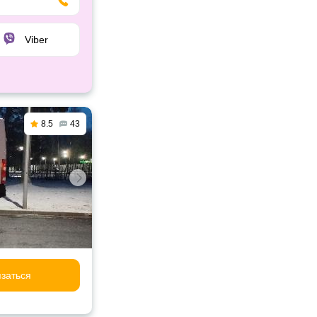
Viber
8.5
43
заться