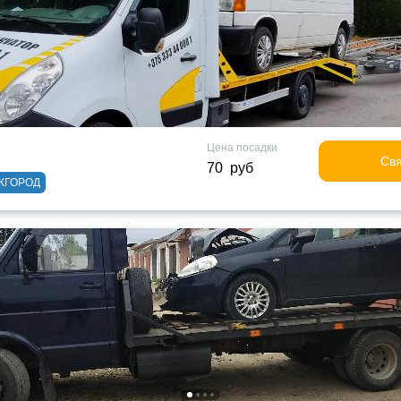
Цена посадки
Свя
70 руб
ЖГОРОД