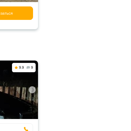
заться
9.9
9