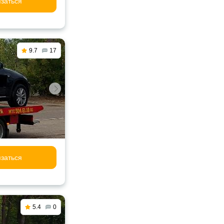
заться
9.7
17
заться
5.4
0