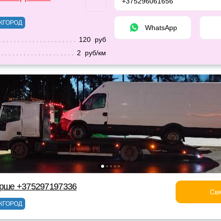
+375296061656
ЖГОРОД
WhatsApp
120 руб
2 руб/км
Орше +375297197336
Свя
ЖГОРОД