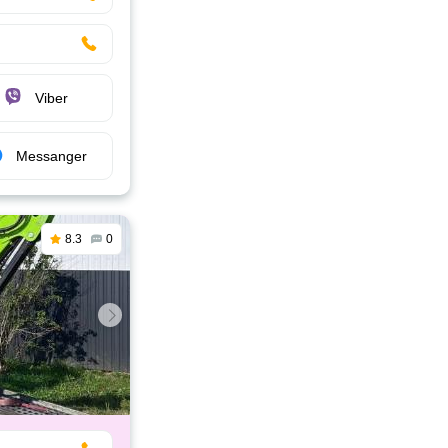
Viber
Messanger
8.3
0