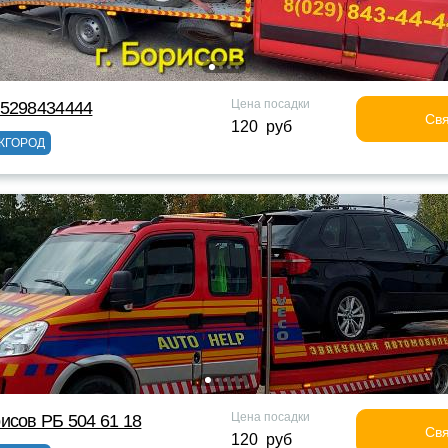
Цена посадки
75298434444
Свя
120 руб
ЖГОРОД
Цена посадки
исов РБ 504 61 18
Свя
120 руб