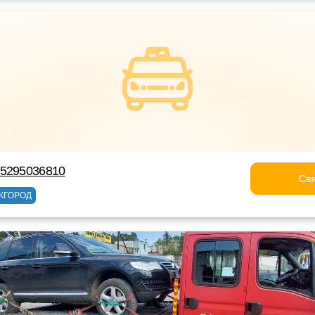
75295036810
Свя
ЖГОРОД