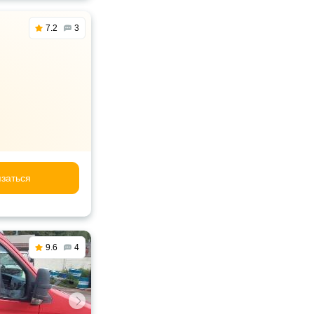
7.2
3
заться
9.6
4