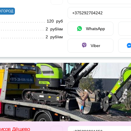
ЖГОРОД
+375292704242
120 руб
WhatsApp
2 руб/км
2 руб/км
Viber
рисов Дёшево