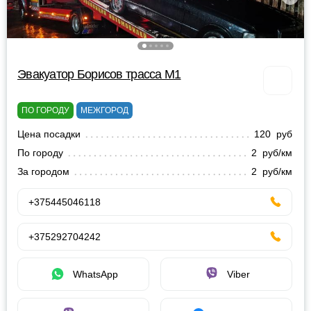
Эвакуатор Борисов трасса М1
ПО ГОРОДУ
МЕЖГОРОД
Цена посадки
120 руб
По городу
2 руб/км
За городом
2 руб/км
+375445046118
+375292704242
WhatsApp
Viber