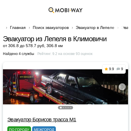
Главная
Поиск эвакуаторов
Эвакуатор в Лепеле
Эвак
Эвакуатор из Лепеля в Климовичи
от 306.8 до 578.7 руб
,
306.8 км
Найдено 4 службы
Рейтинг:
9.2
на основе
93
оценок
9.9
9
Эвакуатор Борисов трасса М1
ПО ГОРОДУ
МЕЖГОРОД