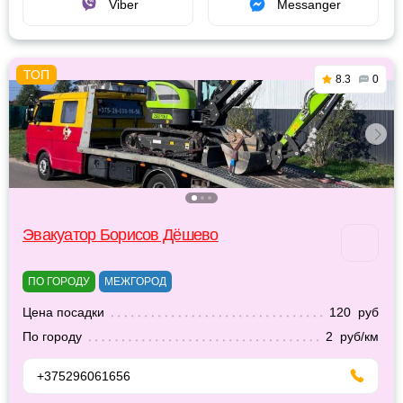
Viber
Messanger
8.3
0
Эвакуатор Борисов Дёшево
ПО ГОРОДУ
МЕЖГОРОД
Цена посадки
120 руб
По городу
2 руб/км
+375296061656