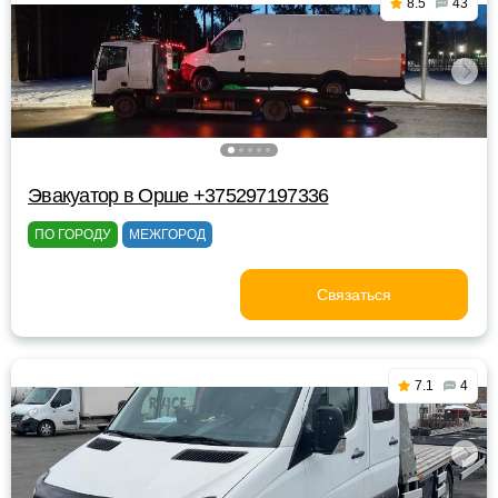
8.5
43
Эвакуатор в Орше +375297197336
ПО ГОРОДУ
МЕЖГОРОД
Связаться
7.1
4