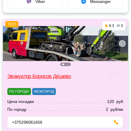
Viber
Messanger
8.3
0
Эвакуатор Борисов Дёшево
ПО ГОРОДУ
МЕЖГОРОД
Цена посадки
120 руб
По городу
2 руб/км
+375296061656