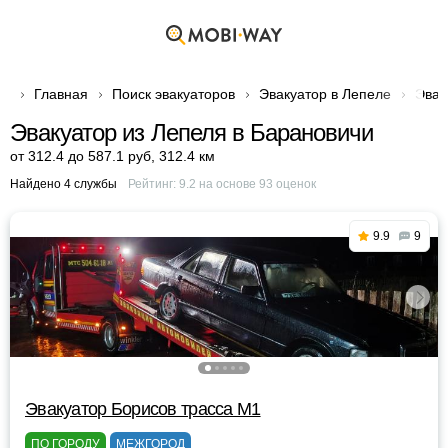
Главная
Поиск эвакуаторов
Эвакуатор в Лепеле
Эвак
Эвакуатор из Лепеля в Барановичи
от 312.4 до 587.1 руб
,
312.4 км
Найдено 4 службы
Рейтинг:
9.2
на основе
93
оценок
9.9
9
Эвакуатор Борисов трасса М1
ПО ГОРОДУ
МЕЖГОРОД