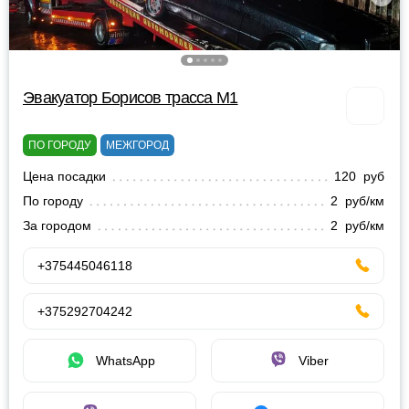
Эвакуатор Борисов трасса М1
ПО ГОРОДУ
МЕЖГОРОД
Цена посадки
120 руб
По городу
2 руб/км
За городом
2 руб/км
+375445046118
+375292704242
WhatsApp
Viber