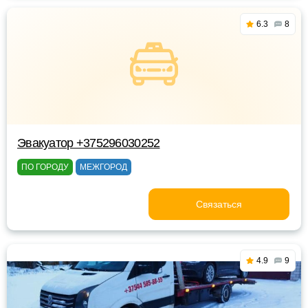
6.3
8
Эвакуатор +375296030252
ПО ГОРОДУ
МЕЖГОРОД
Связаться
4.9
9