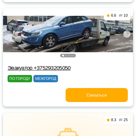
6.6
10
Эвакуатор +375293205050
ПО ГОРОДУ
МЕЖГОРОД
Связаться
8.3
25