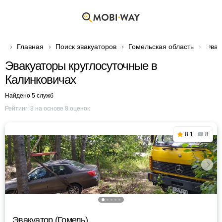
Главная
Поиск эвакуаторов
Гомельская область
Эвак
Эвакуаторы круглосуточные в
Калинковичах
Найдено 5 служб
Рейтинг:
8
на основе
8
оценок
8.1
8
Эвакуатор (Гомель)