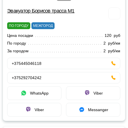
Эвакуатор Борисов трасса М1
ПО ГОРОДУ
МЕЖГОРОД
Цена посадки
120 руб
По городу
2 руб/км
За городом
2 руб/км
+375445046118
+375292704242
WhatsApp
Viber
Viber
Messanger