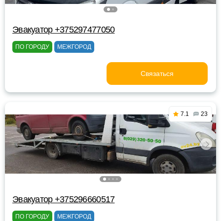
Эвакуатор +375297477050
ПО ГОРОДУ
МЕЖГОРОД
Связаться
7.1
23
Эвакуатор +375296660517
ПО ГОРОДУ
МЕЖГОРОД