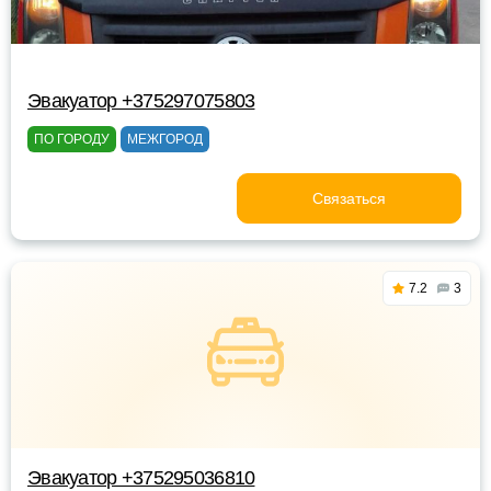
Эвакуатор +375297075803
ПО ГОРОДУ
МЕЖГОРОД
Связаться
7.2
3
Эвакуатор +375295036810