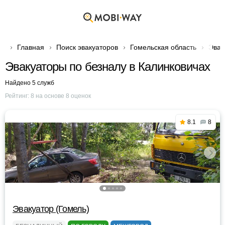
Главная
Поиск эвакуаторов
Гомельская область
Эвак
Эвакуаторы по безналу в Калинковичах
Найдено 5 служб
Рейтинг:
8
на основе
8
оценок
8.1
8
Эвакуатор (Гомель)