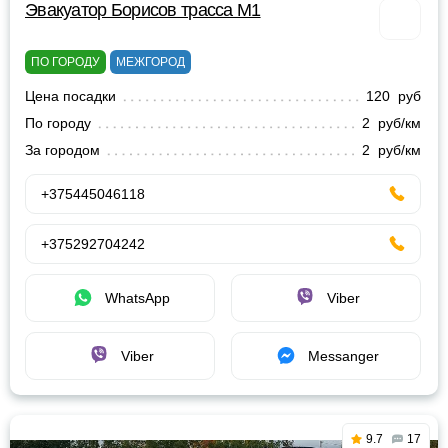
Эвакуатор Борисов трасса М1
ПО ГОРОДУ
МЕЖГОРОД
Цена посадки
120 руб
По городу
2 руб/км
За городом
2 руб/км
+375445046118
+375292704242
WhatsApp
Viber
Viber
Messanger
9.7
17