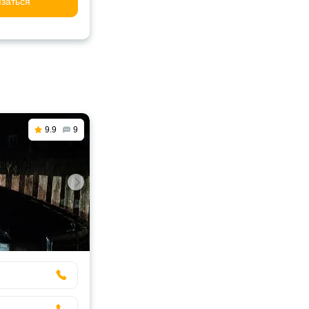
заться
9.9
9