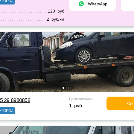
ЖГОРОД
WhatsApp
120 руб
2 руб/км
Цена посадки
5 29 8980858
Свя
1 руб
ЖГОРОД