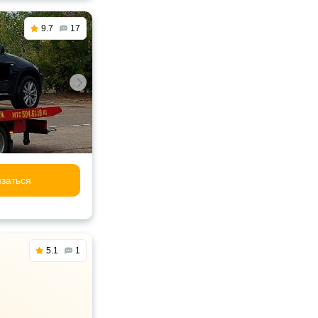
9.7
17
заться
5.1
1