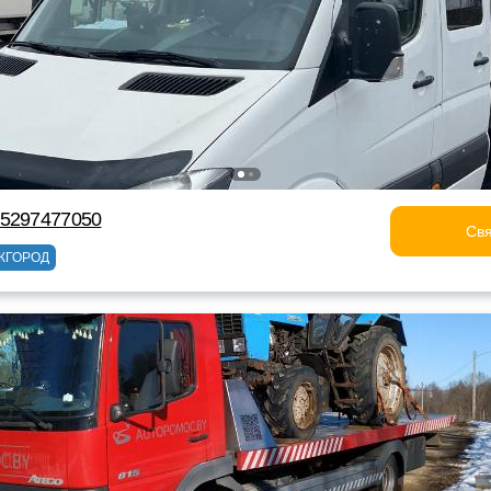
75297477050
Свя
ЖГОРОД