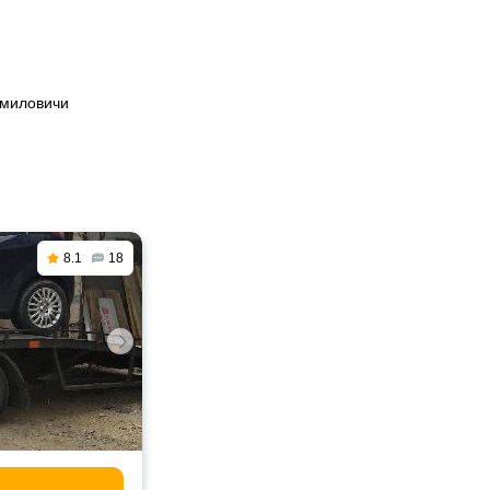
Смиловичи
8.1
18