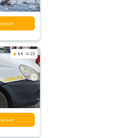
заться
6.6
23
заться