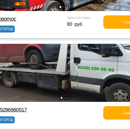
Цена посадки
topomoc
Свя
80 руб
ЖГОРОД
75296660517
Свя
ЖГОРОД