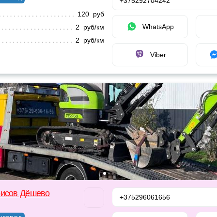
+375292704242
120 руб
WhatsApp
2 руб/км
2 руб/км
Viber
рисов Дёшево
+375296061656