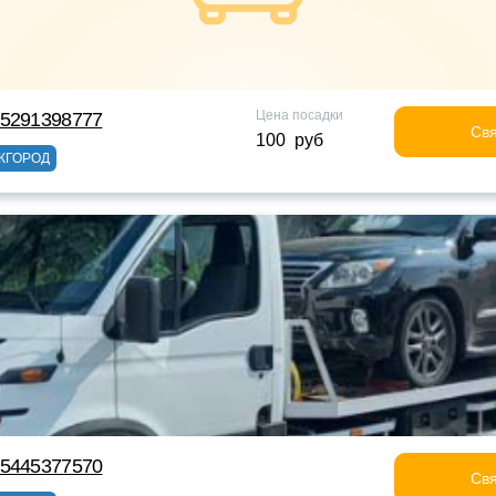
Цена посадки
75291398777
Свя
100 руб
ЖГОРОД
75445377570
Свя