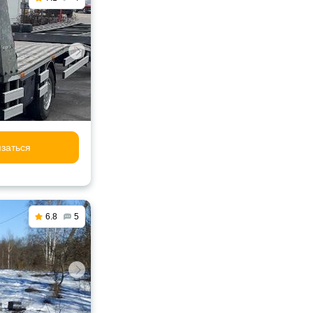
заться
6.8
5