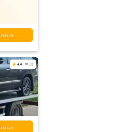
заться
4.4
13
заться