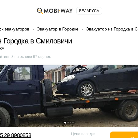
БЕЛАРУСЬ
ск эвакуаторов
Эвакуатор в Городке
Эвакуатор из Городка в 
з Городка в Смиловичи
 км
йтинг:
8
на основе
67
оценок
Цена посадки
5 29 8980858