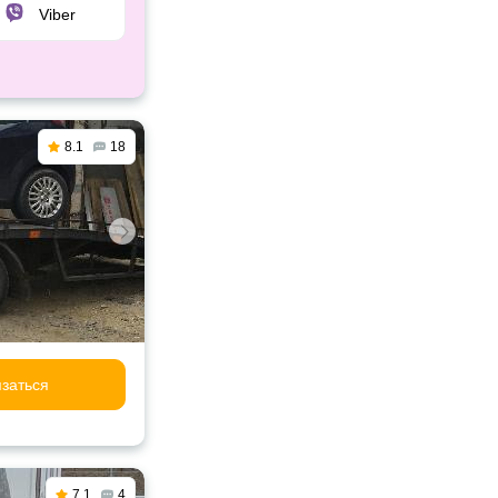
Viber
8.1
18
заться
7.1
4