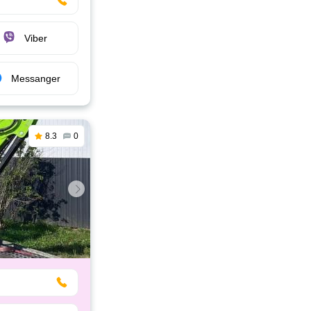
Viber
Messanger
8.3
0