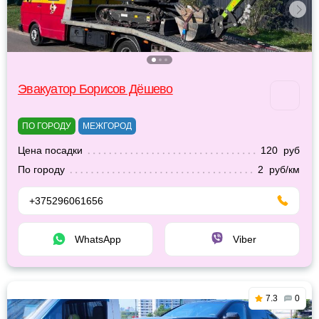
Эвакуатор Борисов Дёшево
ПО ГОРОДУ
МЕЖГОРОД
Цена посадки
120 руб
По городу
2 руб/км
+375296061656
WhatsApp
Viber
7.3
0