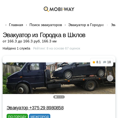
Главная
Поиск эвакуаторов
Эвакуатор в Городке
Эвак
Эвакуатор из Городка в Шклов
от 166.3 до 166.3 руб
,
166.3 км
Найдено 1 служба
Рейтинг:
8
на основе
67
оценок
8.1
18
Эвакуатор +375 29 8980858
ПО ГОРОДУ
МЕЖГОРОД