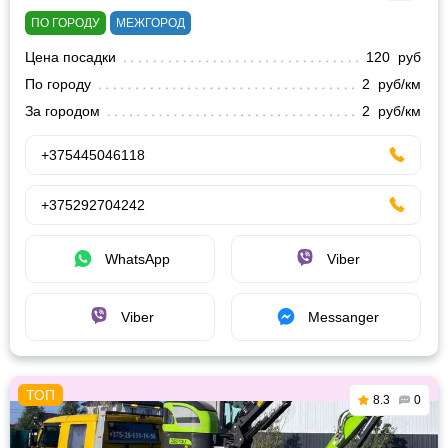
ПО ГОРОДУ
МЕЖГОРОД
Цена посадки
120 руб
По городу
2 руб/км
За городом
2 руб/км
+375445046118
+375292704242
WhatsApp
Viber
Viber
Messanger
8.3
0