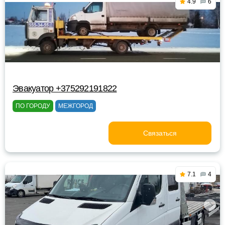
4.9
6
Эвакуатор +375292191822
ПО ГОРОДУ
МЕЖГОРОД
Связаться
7.1
4