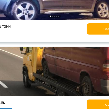
6 тонн
Свя
ша.
Свя