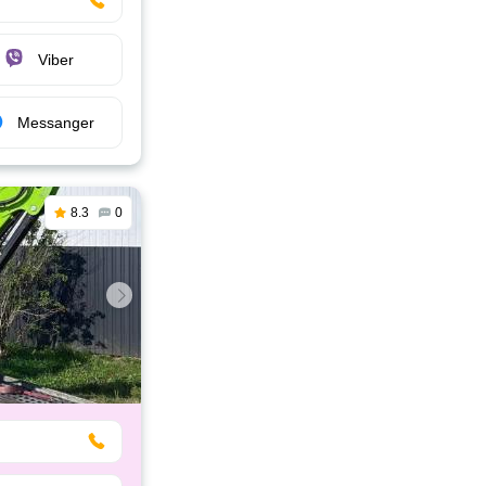
Viber
Messanger
8.3
0