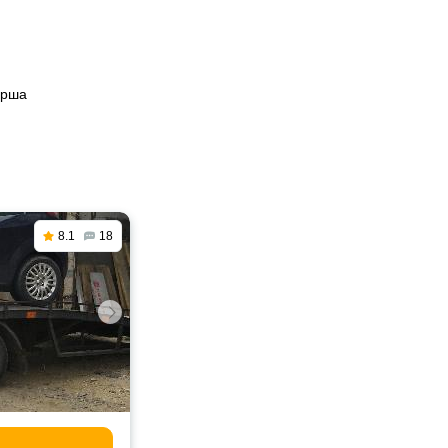
Орша
8.1
18