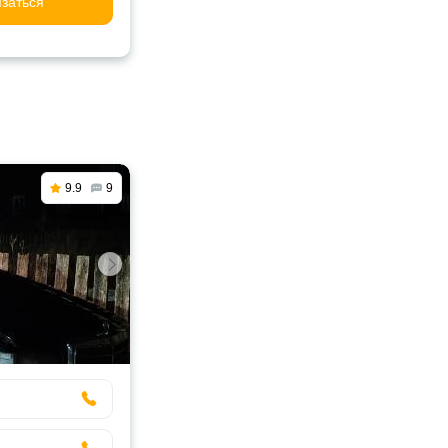
заться
9.9
9