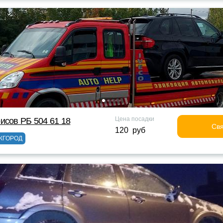
Цена посадки
исов РБ 504 61 18
Свя
120 руб
ЖГОРОД