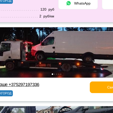
ЖГОРОД
WhatsApp
120 руб
2 руб/км
Орше +375297197336
Свя
ЖГОРОД