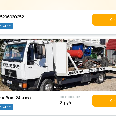
75296030252
Свя
ЖГОРОД
Цена посадки
итебске 24 часа
Свя
2 руб
ЖГОРОД