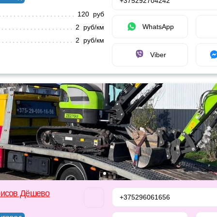
+375292704242
120 руб
WhatsApp
2 руб/км
2 руб/км
Viber
рисов Дёшево
+375296061656