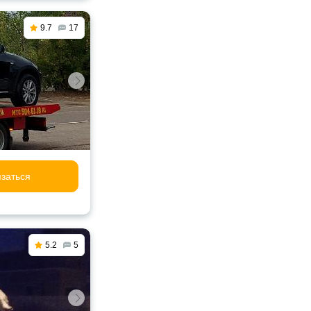
9.7
17
заться
5.2
5