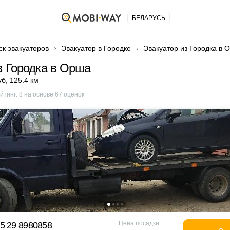
БЕЛАРУСЬ
ск эвакуаторов
Эвакуатор в Городке
Эвакуатор из Городка в 
з Городка в Орша
уб
,
125.4 км
йтинг:
8
на основе
67
оценок
Цена посадки
5 29 8980858