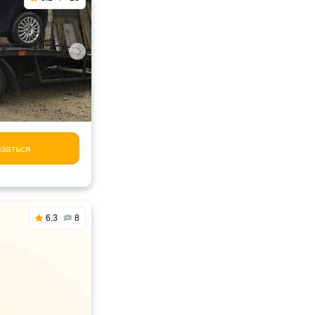
заться
6.3
8