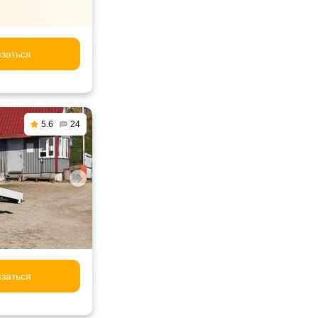
заться
5.6
24
заться