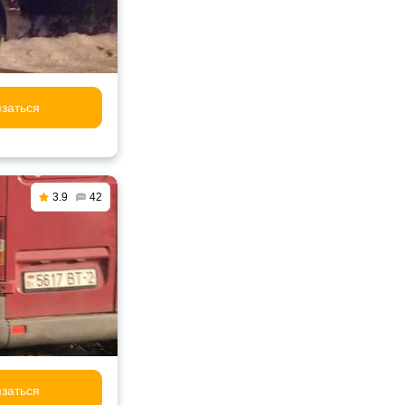
заться
3.9
42
заться