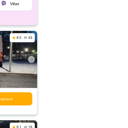
Viber
8.5
43
заться
8.1
18