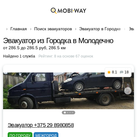
Главная
Поиск эвакуаторов
Эвакуатор в Городке
Эва
Эвакуатор из Городка в Молодечно
от 286.5 до 286.5 руб
,
286.5 км
Найдено 1 служба
Рейтинг:
8
на основе
67
оценок
8.1
18
Эвакуатор +375 29 8980858
ПО ГОРОДУ
МЕЖГОРОД