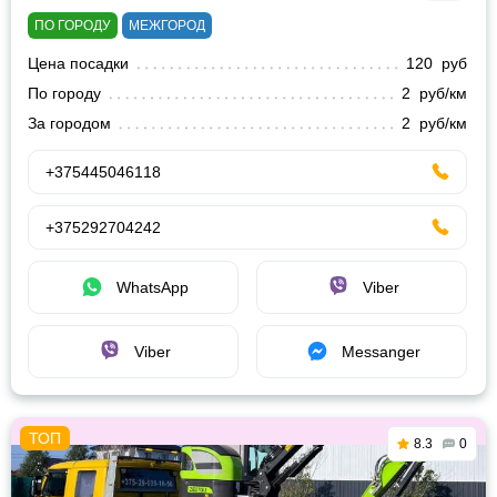
ПО ГОРОДУ
МЕЖГОРОД
Цена посадки
120 руб
По городу
2 руб/км
За городом
2 руб/км
+375445046118
+375292704242
WhatsApp
Viber
Viber
Messanger
8.3
0