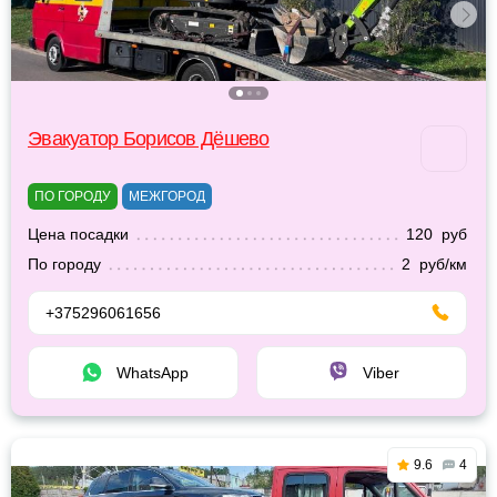
Эвакуатор Борисов Дёшево
ПО ГОРОДУ
МЕЖГОРОД
Цена посадки
120 руб
По городу
2 руб/км
+375296061656
WhatsApp
Viber
9.6
4