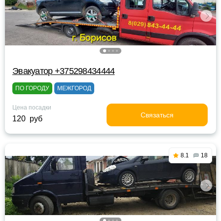
Эвакуатор +375298434444
ПО ГОРОДУ
МЕЖГОРОД
Цена посадки
Связаться
120 руб
8.1
18