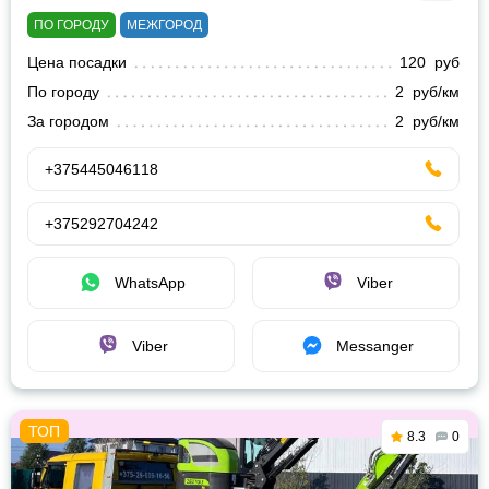
ПО ГОРОДУ
МЕЖГОРОД
Цена посадки
120 руб
По городу
2 руб/км
За городом
2 руб/км
+375445046118
+375292704242
WhatsApp
Viber
Viber
Messanger
8.3
0