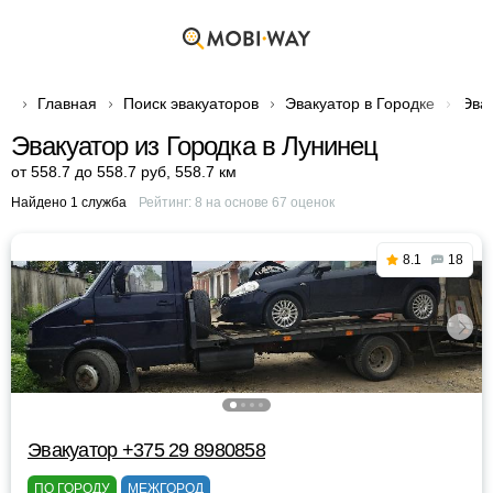
Главная
Поиск эвакуаторов
Эвакуатор в Городке
Эвак
Эвакуатор из Городка в Лунинец
от 558.7 до 558.7 руб
,
558.7 км
Найдено 1 служба
Рейтинг:
8
на основе
67
оценок
8.1
18
Эвакуатор +375 29 8980858
ПО ГОРОДУ
МЕЖГОРОД