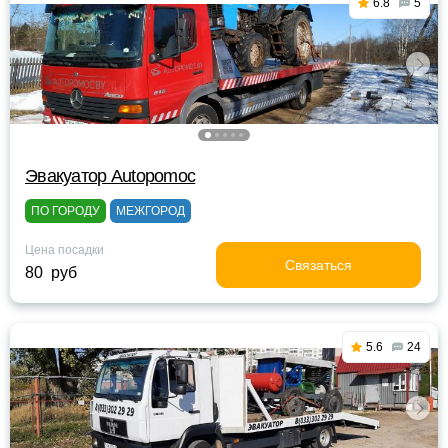
6.8
5
Эвакуатор Autopomoc
ПО ГОРОДУ
МЕЖГОРОД
Цена посадки
Связаться
80 руб
5.6
24