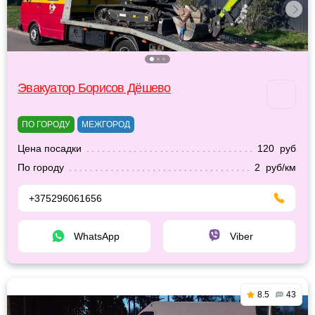
Эвакуатор Борисов Дёшево
ПО ГОРОДУ
МЕЖГОРОД
Цена посадки
120 руб
По городу
2 руб/км
+375296061656
WhatsApp
Viber
8.5
43