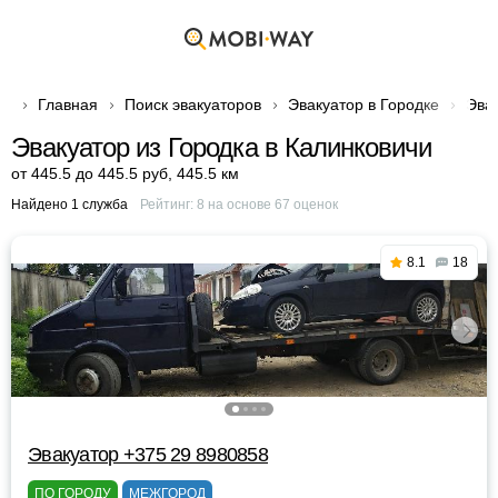
Главная
Поиск эвакуаторов
Эвакуатор в Городке
Эвак
Эвакуатор из Городка в Калинковичи
от 445.5 до 445.5 руб
,
445.5 км
Найдено 1 служба
Рейтинг:
8
на основе
67
оценок
8.1
18
Эвакуатор +375 29 8980858
ПО ГОРОДУ
МЕЖГОРОД