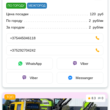
ПО ГОРОДУ
МЕЖГОРОД
Цена посадки
120 руб
По городу
2 руб/км
За городом
2 руб/км
+375445046118
+375292704242
WhatsApp
Viber
Viber
Messanger
8.3
0