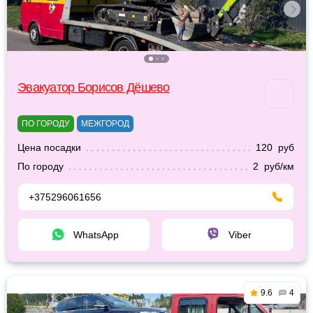
Эвакуатор Борисов Дёшево
ПО ГОРОДУ
МЕЖГОРОД
Цена посадки
120 руб
По городу
2 руб/км
+375296061656
WhatsApp
Viber
9.6
4