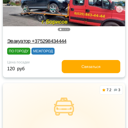
Эвакуатор +375298434444
ПО ГОРОДУ
МЕЖГОРОД
Цена посадки
Связаться
120 руб
7.2
3