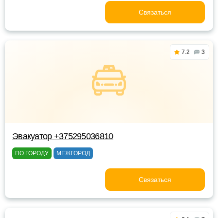
Связаться
7.2
3
Эвакуатор +375295036810
ПО ГОРОДУ
МЕЖГОРОД
Связаться