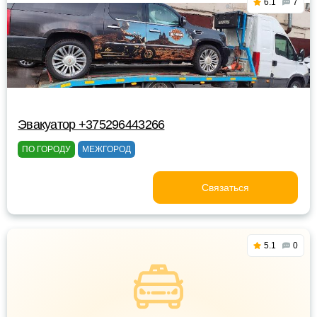
6.1
7
Эвакуатор +375296443266
ПО ГОРОДУ
МЕЖГОРОД
Связаться
5.1
0