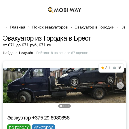
Главная
Поиск эвакуаторов
Эвакуатор в Городке
Эвак
Эвакуатор из Городка в Брест
от 671 до 671 руб
,
671 км
Найдено 1 служба
Рейтинг:
8
на основе
67
оценок
8.1
18
Эвакуатор +375 29 8980858
ПО ГОРОДУ
МЕЖГОРОД