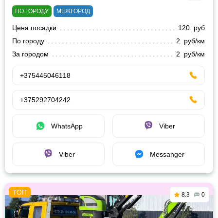
ПО ГОРОДУ
МЕЖГОРОД
Цена посадки
120 руб
По городу
2 руб/км
За городом
2 руб/км
+375445046118
+375292704242
WhatsApp
Viber
Viber
Messanger
8.3
0