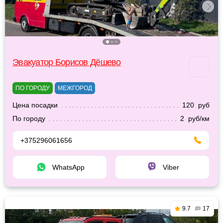
Эвакуатор Борисов Дёшево
ПО ГОРОДУ
МЕЖГОРОД
Цена посадки
120 руб
По городу
2 руб/км
+375296061656
WhatsApp
Viber
9.7
17