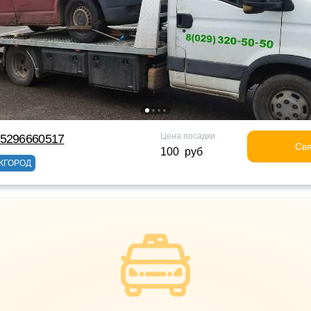
Цена посадки
75296660517
Свя
100 руб
ЖГОРОД