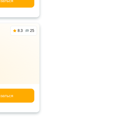
заться
8.3
25
заться