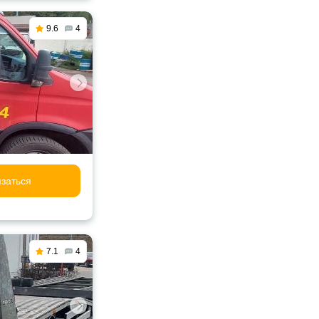
9.6
4
заться
7.1
4