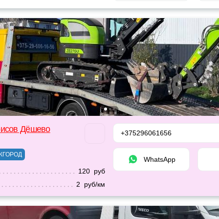
рисов Дёшево
+375296061656
ЖГОРОД
WhatsApp
120 руб
2 руб/км