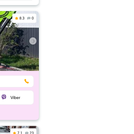
8.3
0
Viber
7.1
23