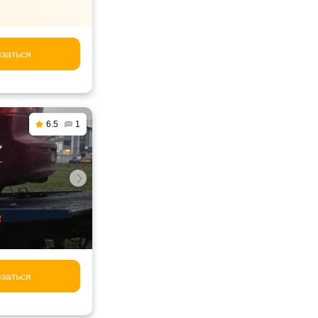
заться
6.5
1
заться