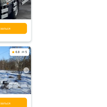
заться
6.8
5
заться