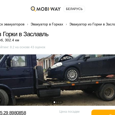
БЕЛАРУСЬ
ск эвакуаторов
Эвакуатор в Горках
Эвакуатор из Горки в Засл
з Горки в Заславль
уб
,
302.4 км
ейтинг:
8.2
на основе
43
оценок
Цена посадки
5 29 8980858