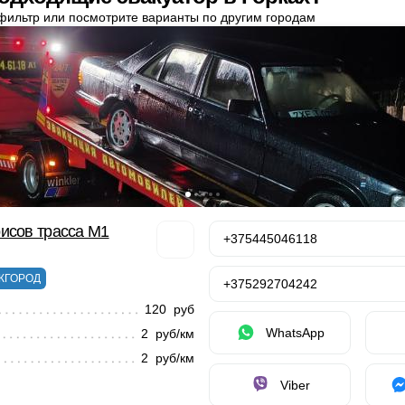
фильтр или посмотрите варианты по другим городам
исов трасса М1
+375445046118
ЖГОРОД
+375292704242
120 руб
WhatsApp
2 руб/км
2 руб/км
Viber