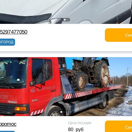
75297477050
Свя
ЖГОРОД
Цена посадки
topomoc
Свя
80 руб