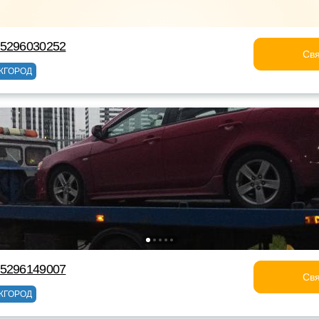
75296030252
Свя
ЖГОРОД
75296149007
Свя
ЖГОРОД