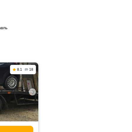
авль
8.1
18