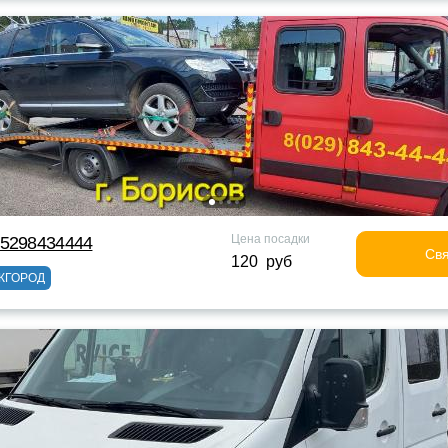
Цена посадки
75298434444
Свя
120 руб
ЖГОРОД