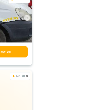
заться
6.3
8