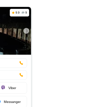
9.9
9
Viber
Messanger