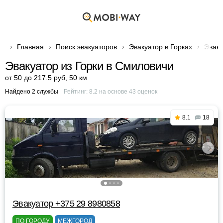
Главная
Поиск эвакуаторов
Эвакуатор в Горках
Эваку
Эвакуатор из Горки в Смиловичи
от 50 до 217.5 руб
,
50 км
Найдено 2 службы
Рейтинг:
8.2
на основе
43
оценок
8.1
18
Эвакуатор +375 29 8980858
ПО ГОРОДУ
МЕЖГОРОД