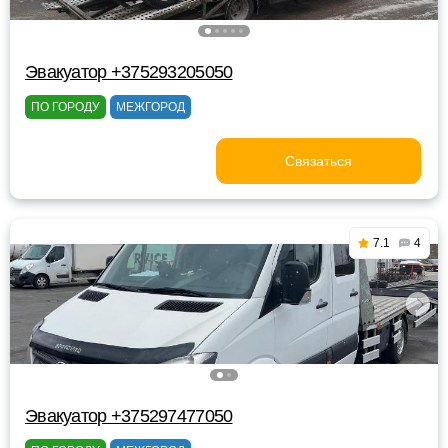
Эвакуатор +375293205050
ПО ГОРОДУ
МЕЖГОРОД
Связаться
7.1
4
Эвакуатор +375297477050