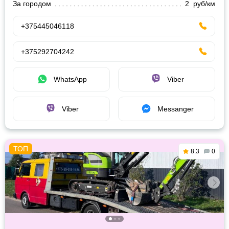
За городом
2 руб/км
+375445046118
+375292704242
WhatsApp
Viber
Viber
Messanger
8.3
0