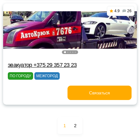
4.9
26
эвакуатор +375 29 357 23 23
ПО ГОРОДУ
МЕЖГОРОД
Связаться
1
2