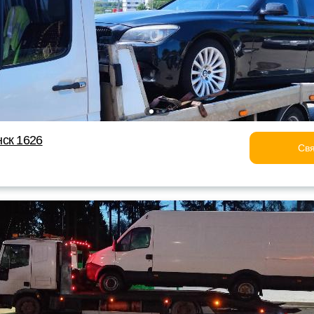
ск 1626
Свя