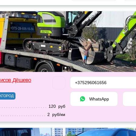
рисов Дёшево
+375296061656
ЖГОРОД
WhatsApp
120 руб
2 руб/км