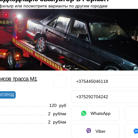
фильтр или посмотрите варианты по другим городам
исов трасса М1
+375445046118
ЖГОРОД
+375292704242
120 руб
WhatsApp
2 руб/км
2 руб/км
Viber