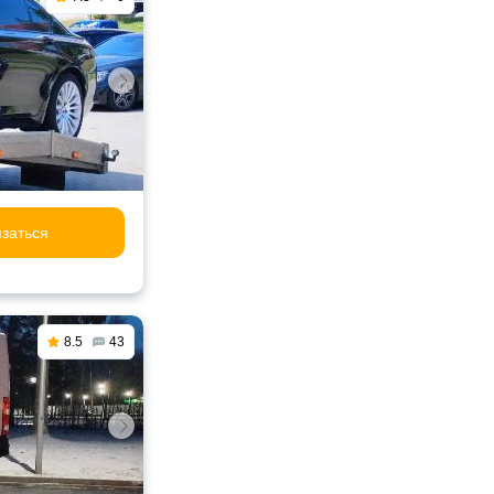
заться
8.5
43