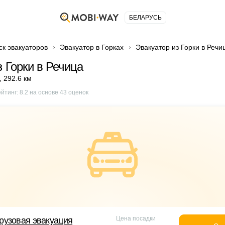
БЕЛАРУСЬ
ск эвакуаторов
Эвакуатор в Горках
Эвакуатор из Горки в Речи
з Горки в Речица
,
292.6 км
ейтинг:
8.2
на основе
43
оценок
Цена посадки
рузовая эвакуация