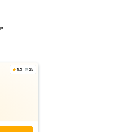
ца
8.3
25