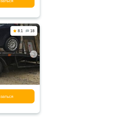
заться
8.1
18
заться