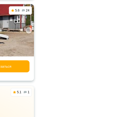
5.6
24
заться
5.1
1