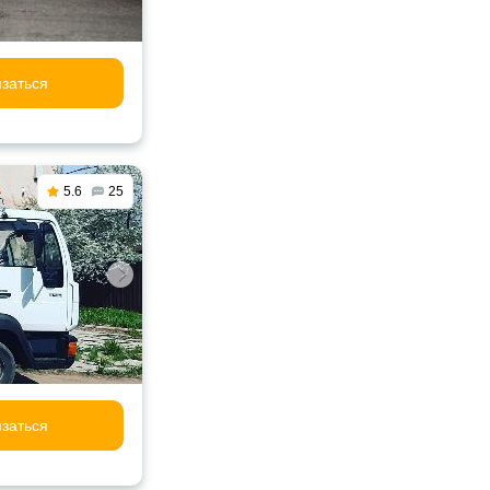
заться
5.6
25
заться