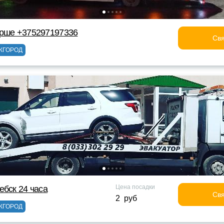
Орше +375297197336
Свя
ЖГОРОД
Цена посадки
ебск 24 часа
Свя
2 руб
ЖГОРОД