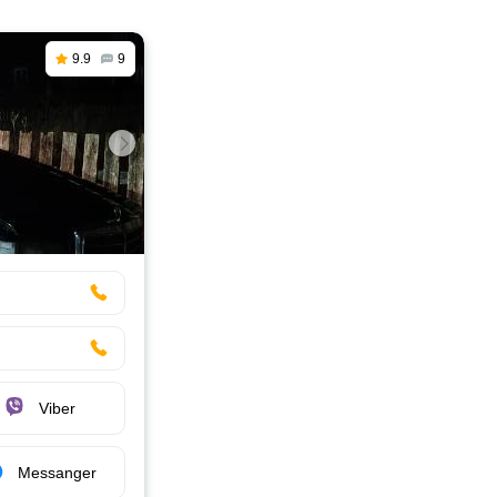
9.9
9
Viber
Messanger