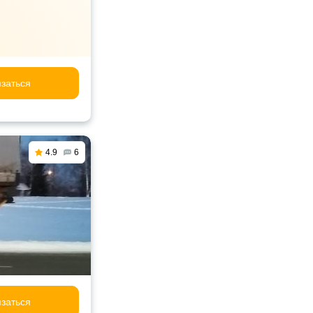
заться
4.9
6
заться