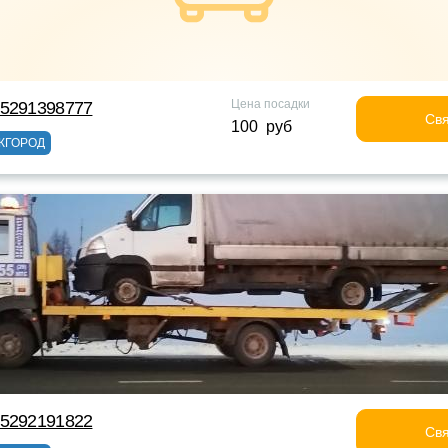
Цена посадки
75291398777
Свя
100 руб
ЖГОРОД
75292191822
Свя