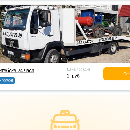
Цена посадки
итебске 24 часа
Свя
2 руб
ЖГОРОД