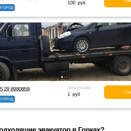
Свя
100 руб
ЖГОРОД
Цена посадки
5 29 8980858
Свя
1 руб
ЖГОРОД
одходящие эвакуатор в Горках?