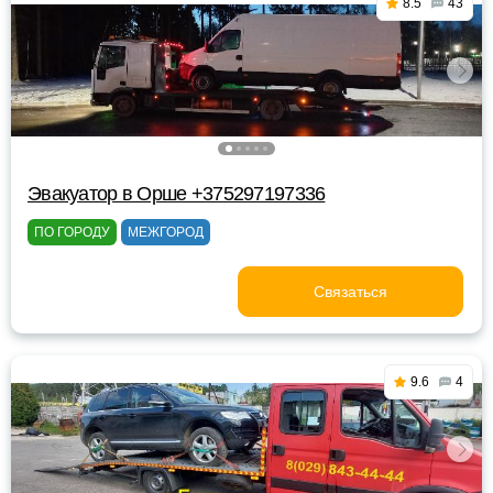
8.5
43
Эвакуатор в Орше +375297197336
ПО ГОРОДУ
МЕЖГОРОД
Связаться
9.6
4