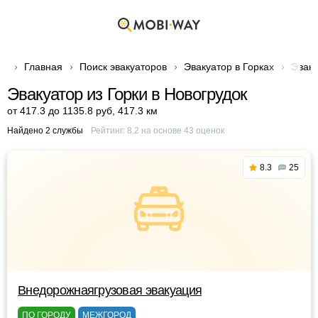
Главная
Поиск эвакуаторов
Эвакуатор в Горках
Эваку
Эвакуатор из Горки в Новогрудок
от 417.3 до 1135.8 руб
,
417.3 км
Найдено 2 службы
Рейтинг:
8.2
на основе
43
оценок
8.3
25
Внедорожнаягрузовая эвакуация
ПО ГОРОДУ
МЕЖГОРОД