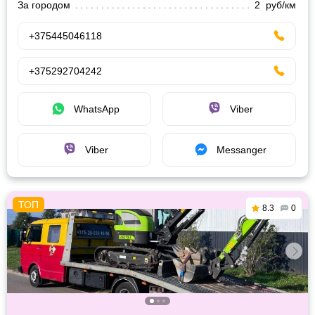
За городом
2 руб/км
+375445046118
+375292704242
WhatsApp
Viber
Viber
Messanger
8.3
0