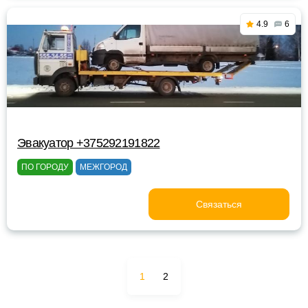
4.9
6
Эвакуатор +375292191822
ПО ГОРОДУ
МЕЖГОРОД
Связаться
1
2