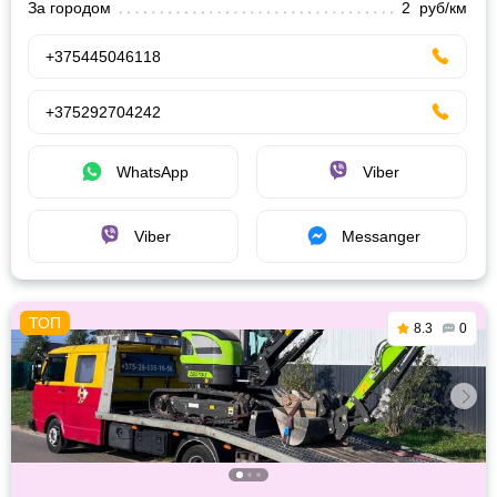
За городом
2 руб/км
+375445046118
+375292704242
WhatsApp
Viber
Viber
Messanger
8.3
0