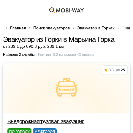
Главная
Поиск эвакуаторов
Эвакуатор в Горках
Эваку
Эвакуатор из Горки в Марьина Горка
от 239.1 до 690.3 руб
,
239.1 км
Найдено 2 службы
Рейтинг:
8.2
на основе
43
оценок
8.3
25
Внедорожнаягрузовая эвакуация
ПО ГОРОДУ
МЕЖГОРОД