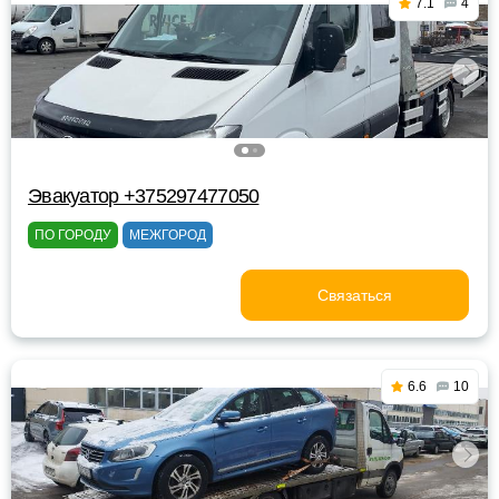
7.1
4
Эвакуатор +375297477050
ПО ГОРОДУ
МЕЖГОРОД
Связаться
6.6
10