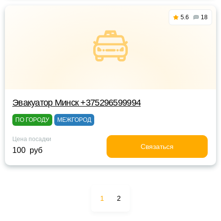
5.6
18
Эвакуатор Минск +375296599994
ПО ГОРОДУ
МЕЖГОРОД
Цена посадки
Связаться
100 руб
1
2