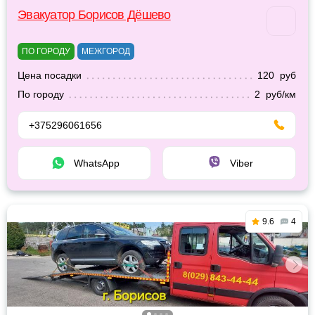
Эвакуатор Борисов Дёшево
ПО ГОРОДУ
МЕЖГОРОД
Цена посадки
120 руб
По городу
2 руб/км
+375296061656
WhatsApp
Viber
9.6
4