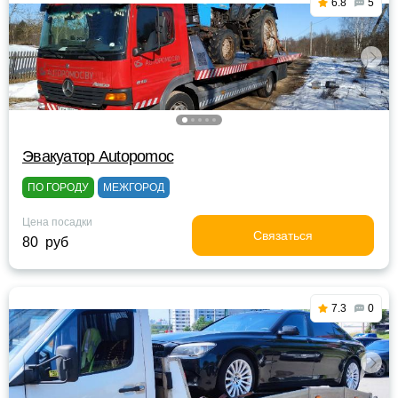
6.8
5
Эвакуатор Autopomoc
ПО ГОРОДУ
МЕЖГОРОД
Цена посадки
Связаться
80 руб
7.3
0