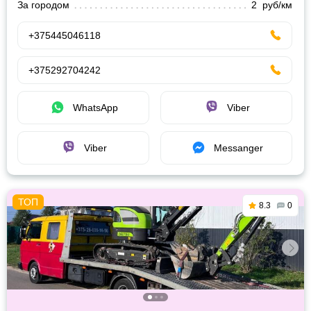
За городом
2 руб/км
+375445046118
+375292704242
WhatsApp
Viber
Viber
Messanger
8.3
0