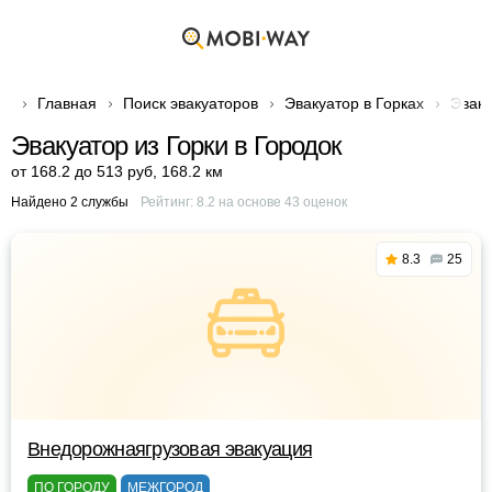
Главная
Поиск эвакуаторов
Эвакуатор в Горках
Эваку
Эвакуатор из Горки в Городок
от 168.2 до 513 руб
,
168.2 км
Найдено 2 службы
Рейтинг:
8.2
на основе
43
оценок
8.3
25
Внедорожнаягрузовая эвакуация
ПО ГОРОДУ
МЕЖГОРОД