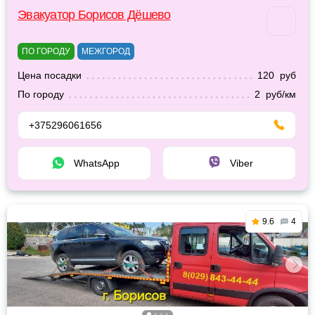
Эвакуатор Борисов Дёшево
ПО ГОРОДУ
МЕЖГОРОД
Цена посадки
120 руб
По городу
2 руб/км
+375296061656
WhatsApp
Viber
9.6
4