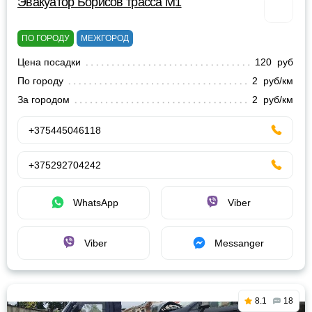
Эвакуатор Борисов трасса М1
ПО ГОРОДУ
МЕЖГОРОД
Цена посадки
120 руб
По городу
2 руб/км
За городом
2 руб/км
+375445046118
+375292704242
WhatsApp
Viber
Viber
Messanger
8.1
18