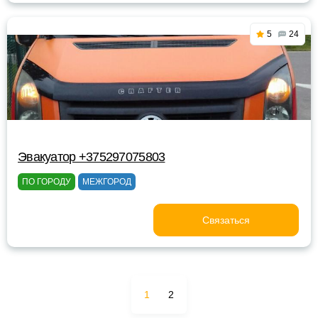
5
24
Эвакуатор +375297075803
ПО ГОРОДУ
МЕЖГОРОД
Связаться
1
2