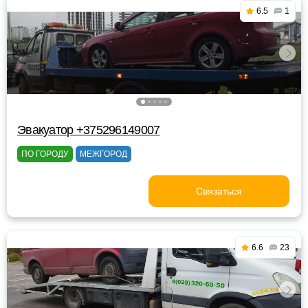
6.5
1
Эвакуатор +375296149007
ПО ГОРОДУ
МЕЖГОРОД
Связаться
6.6
23