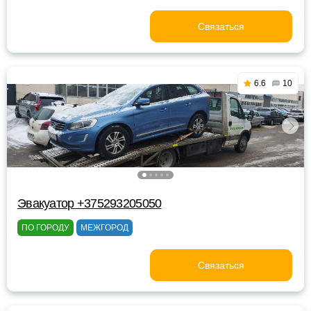
Связаться
6.6
10
Эвакуатор +375293205050
ПО ГОРОДУ
МЕЖГОРОД
Связаться