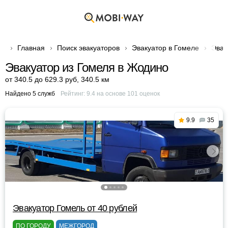
Главная
Поиск эвакуаторов
Эвакуатор в Гомеле
Эвак
Эвакуатор из Гомеля в Жодино
от 340.5 до 629.3 руб
,
340.5 км
Найдено 5 служб
Рейтинг:
9.4
на основе
101
оценок
9.9
35
Эвакуатор Гомель от 40 рублей
ПО ГОРОДУ
МЕЖГОРОД