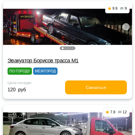
9.9
9
Эвакуатор Борисов трасса М1
ПО ГОРОДУ
МЕЖГОРОД
Цена посадки
Связаться
120 руб
7.8
12