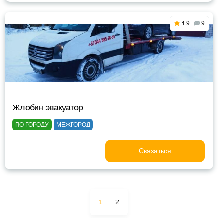
4.9
9
Жлобин эвакуатор
ПО ГОРОДУ
МЕЖГОРОД
Связаться
1
2