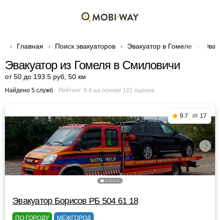
Главная
Поиск эвакуаторов
Эвакуатор в Гомеле
Эвак
Эвакуатор из Гомеля в Смиловичи
от 50 до 193.5 руб
,
50 км
Найдено 5 служб
Рейтинг:
9.4
на основе
101
оценок
9.7
17
Эвакуатор Борисов РБ 504 61 18
ПО ГОРОДУ
МЕЖГОРОД