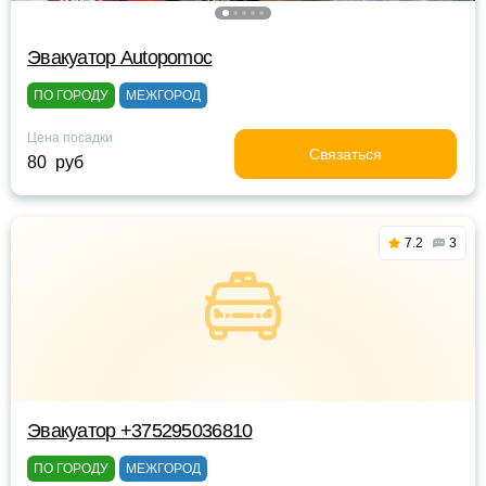
Эвакуатор Autopomoc
ПО ГОРОДУ
МЕЖГОРОД
Цена посадки
Связаться
80 руб
7.2
3
Эвакуатор +375295036810
ПО ГОРОДУ
МЕЖГОРОД