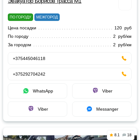
Эвакуатор Борисов трасса М1
ПО ГОРОДУ
МЕЖГОРОД
Цена посадки
120 руб
По городу
2 руб/км
За городом
2 руб/км
+375445046118
+375292704242
WhatsApp
Viber
Viber
Messanger
8.1
18