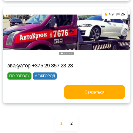
4.9
26
эвакуатор +375 29 357 23 23
ПО ГОРОДУ
МЕЖГОРОД
Связаться
1
2