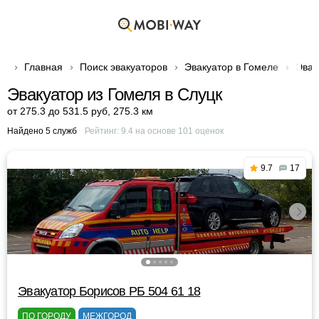
Главная
Поиск эвакуаторов
Эвакуатор в Гомеле
Эвак
Эвакуатор из Гомеля в Слуцк
от 275.3 до 531.5 руб
,
275.3 км
Найдено 5 служб
Рейтинг:
9.4
на основе
101
оценок
9.7
17
Эвакуатор Борисов РБ 504 61 18
ПО ГОРОДУ
МЕЖГОРОД