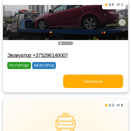
6.5
1
Эвакуатор +375296149007
ПО ГОРОДУ
МЕЖГОРОД
Связаться
6.3
8