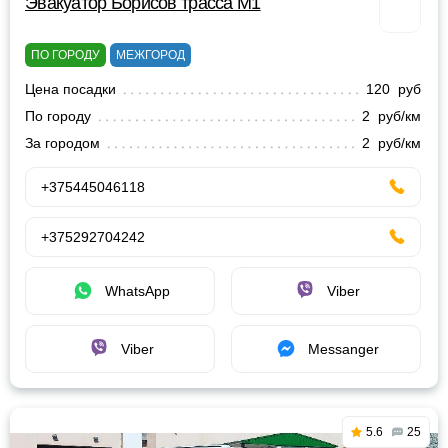
Эвакуатор Борисов трасса М1
ПО ГОРОДУ
МЕЖГОРОД
Цена посадки
120 руб
По городу
2 руб/км
За городом
2 руб/км
+375445046118
+375292704242
WhatsApp
Viber
Viber
Messanger
5.6
25