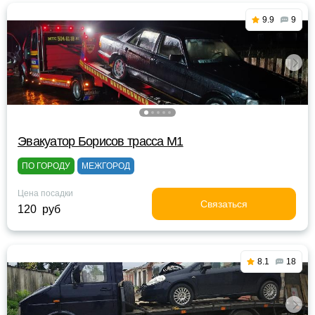
9.9
9
Эвакуатор Борисов трасса М1
ПО ГОРОДУ
МЕЖГОРОД
Цена посадки
Связаться
120 руб
8.1
18