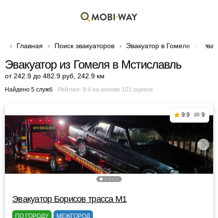
Главная
Поиск эвакуаторов
Эвакуатор в Гомеле
Эвак
Эвакуатор из Гомеля в Мстиславль
от 242.9 до 482.9 руб
,
242.9 км
Найдено 5 служб
Рейтинг:
9.4
на основе
101
оценок
9.9
9
Эвакуатор Борисов трасса М1
ПО ГОРОДУ
МЕЖГОРОД