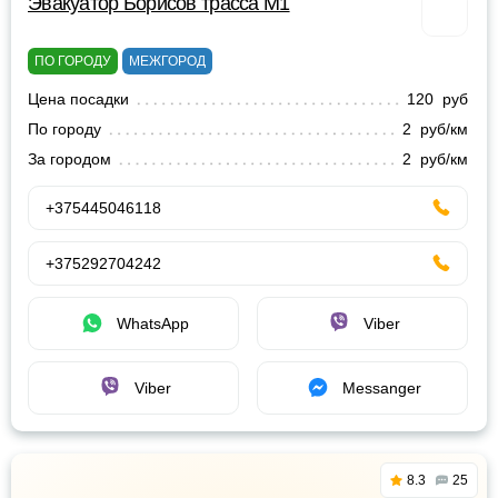
Эвакуатор Борисов трасса М1
ПО ГОРОДУ
МЕЖГОРОД
Цена посадки
120 руб
По городу
2 руб/км
За городом
2 руб/км
+375445046118
+375292704242
WhatsApp
Viber
Viber
Messanger
8.3
25