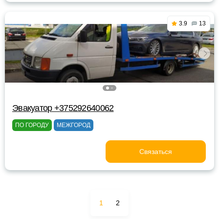
3.9
13
Эвакуатор +375292640062
ПО ГОРОДУ
МЕЖГОРОД
Связаться
1
2