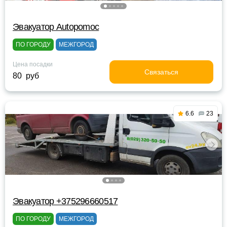
Эвакуатор Autopomoc
ПО ГОРОДУ
МЕЖГОРОД
Цена посадки
Связаться
80 руб
6.6
23
Эвакуатор +375296660517
ПО ГОРОДУ
МЕЖГОРОД