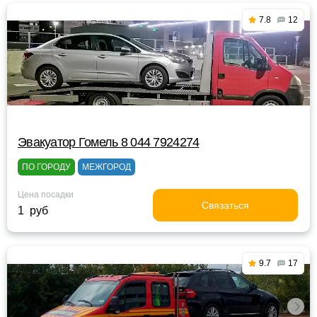
7.8
12
Эвакуатор Гомель 8 044 7924274
ПО ГОРОДУ
МЕЖГОРОД
Цена посадки
Связаться
1 руб
9.7
17