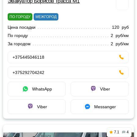
Эвакуатор Борисов трасса М1
ПО ГОРОДУ
МЕЖГОРОД
Цена посадки
120 руб
По городу
2 руб/км
За городом
2 руб/км
+375445046118
+375292704242
WhatsApp
Viber
Viber
Messanger
7.1
4