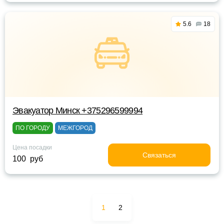
5.6
18
Эвакуатор Минск +375296599994
ПО ГОРОДУ
МЕЖГОРОД
Цена посадки
Связаться
100 руб
1
2