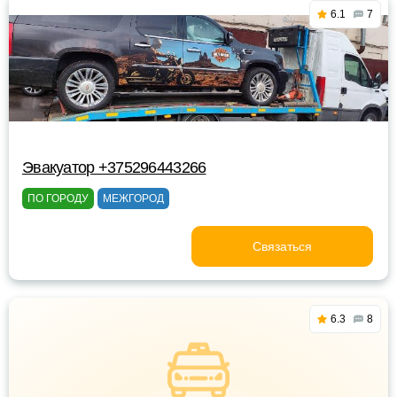
6.1
7
Эвакуатор +375296443266
ПО ГОРОДУ
МЕЖГОРОД
Связаться
6.3
8