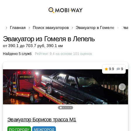
Главная
Поиск эвакуаторов
Эвакуатор в Гомеле
Эвак
Эвакуатор из Гомеля в Лепель
от 390.1 до 703.7 руб
,
390.1 км
Найдено 5 служб
Рейтинг:
9.4
на основе
101
оценок
9.9
9
Эвакуатор Борисов трасса М1
ПО ГОРОДУ
МЕЖГОРОД