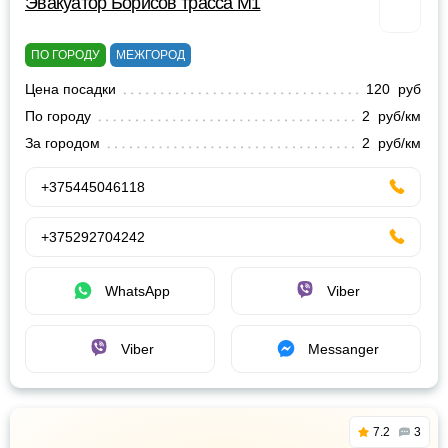
Эвакуатор Борисов трасса М1
ПО ГОРОДУ
МЕЖГОРОД
Цена посадки
120 руб
По городу
2 руб/км
За городом
2 руб/км
+375445046118
+375292704242
WhatsApp
Viber
Viber
Messanger
7.2
3