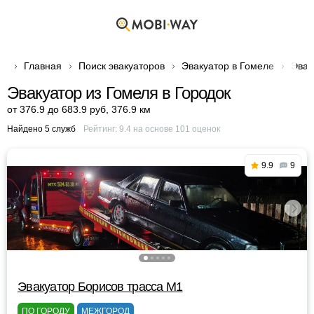
Главная
Поиск эвакуаторов
Эвакуатор в Гомеле
Эвак
Эвакуатор из Гомеля в Городок
от 376.9 до 683.9 руб
,
376.9 км
Найдено 5 служб
Рейтинг:
9.4
на основе
101
оценок
9.9
9
Эвакуатор Борисов трасса М1
ПО ГОРОДУ
МЕЖГОРОД