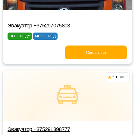
Эвакуатор +375297075803
ПО ГОРОДУ
МЕЖГОРОД
Связаться
5.1
1
Эвакуатор +375291398777