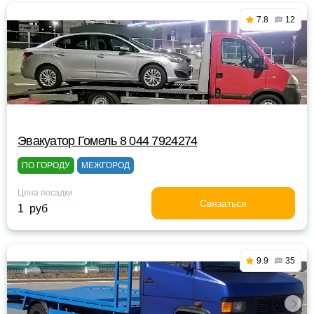
7.8
12
Эвакуатор Гомель 8 044 7924274
ПО ГОРОДУ
МЕЖГОРОД
Цена посадки
Связаться
1 руб
9.9
35