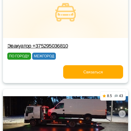
Эвакуатор +375295036810
ПО ГОРОДУ
МЕЖГОРОД
Связаться
8.5
43