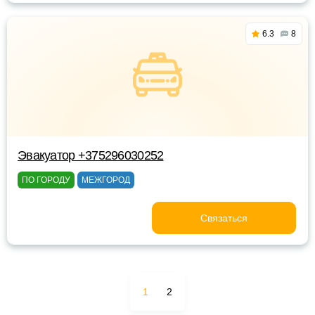
6.3
8
Эвакуатор +375296030252
ПО ГОРОДУ
МЕЖГОРОД
Связаться
1
2